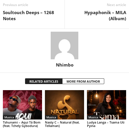
Previous article
Next article
Soultouch Deeps – 1268
Hypaphonik – MILA
Notes
(Album)
Nhimbo
RELATED ARTICLES
MORE FROM AUTHOR
Musica
Musica
Musica
Tshunami – Aqui Tá Bom
Nasty C – Natural (feat.
Ludya Langa – Tsama Uti
(feat. Tchely Gybodura)
Tellaman)
Pyina