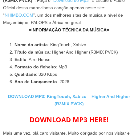
(R3MIX PVCK)”
. Faça o “
Download do Mp3
” E Escute o Áudio
Oficial dessa maravilhosa canção apenas neste site:
“
NHIMBO.COM
”, um dos melhores sites de música a nível de
Moçambique, PALOPS e África no geral.
=INFORMAÇÃO TÉCNICA DA MÚSICA=
Nome do artista
: KingTouch, Xabizo
Título da música
: Higher And Higher (R3MIX PVCK)
Estilo
: Afro House
Formato do ficheiro
: Mp3
Qualidade
: 320 Kbps
Ano de Lançamento
: 2026
DOWNLOAD MP3: KingTouch, Xabizo – Higher And Higher
(R3MIX PVCK)
DOWNLOAD MP3 HERE!
Mais uma vez, olá caro visitante. Muito obrigado por nos visitar e