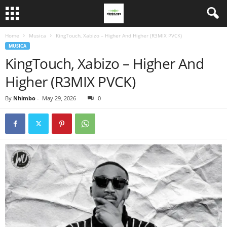
Home
Musica
KingTouch, Xabizo – Higher And Higher (R3MIX PVCK)
MUSICA
KingTouch, Xabizo – Higher And
Higher (R3MIX PVCK)
By
Nhimbo
-
May 29, 2026
0