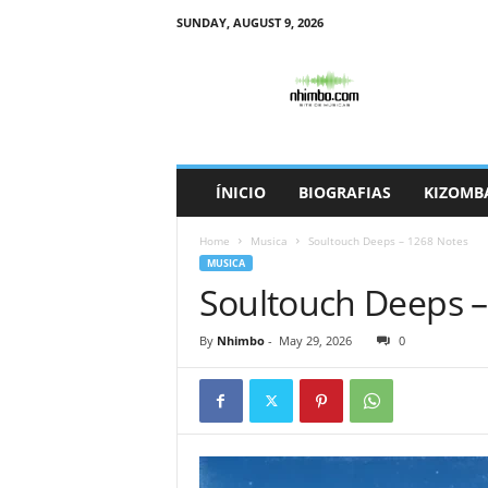
SUNDAY, AUGUST 9, 2026
N
h
i
m
b
o
ÍNICIO
BIOGRAFIAS
KIZOMB
Home
Musica
Soultouch Deeps – 1268 Notes
MUSICA
Soultouch Deeps –
By
Nhimbo
-
May 29, 2026
0