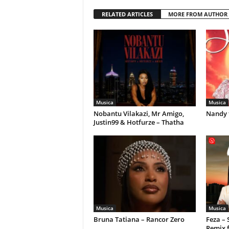
RELATED ARTICLES
MORE FROM AUTHOR
Musica
Musica
Nobantu Vilakazi, Mr Amigo,
Nandy 
Justin99 & Hotfurze – Thatha
Musica
Musica
Bruna Tatiana – Rancor Zero
Feza –
Remix 