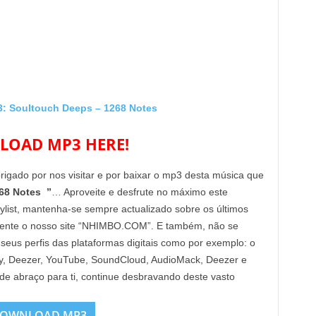
Soultouch Deeps – 1268 Notes
OAD MP3 HERE!
brigado por nos visitar e por baixar o mp3 desta música que
68 Notes ”
… Aproveite e desfrute no máximo este
aylist, mantenha-se sempre actualizado sobre os últimos
mente o nosso site “NHIMBO.COM”. E também, não se
 seus perfis das plataformas digitais como por exemplo: o
Fy, Deezer, YouTube, SoundCloud, AudioMack, Deezer e
nde abraço para ti, continue desbravando deste vasto
OWNLOAD MP3