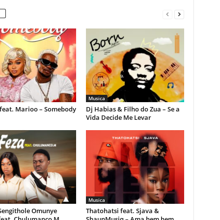
Musica
feat. Marioo – Somebody
Dj Habias & Filho do Zua – Se a
Vida Decide Me Levar
Musica
 Sengithole Omunye
Thatohatsi feat. Sjava &
feat. Chulumanco M
ShaunMusiq – Ama hem hem