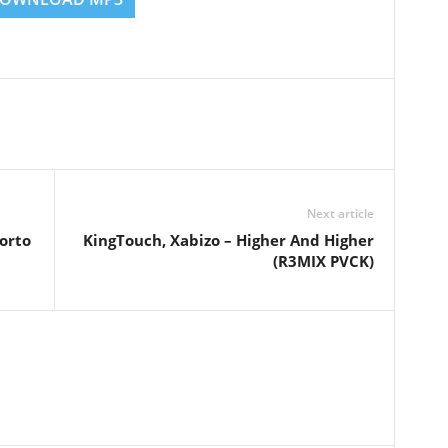
Next article
orto
KingTouch, Xabizo – Higher And Higher
(R3MIX PVCK)