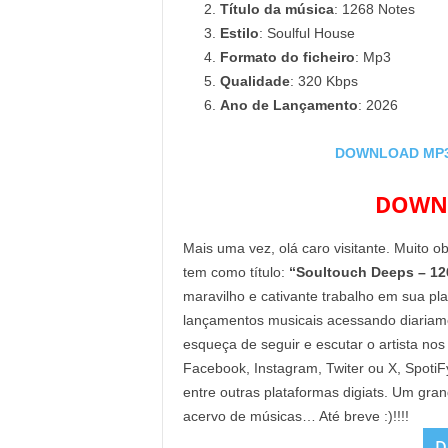
Título da música
: 1268 Notes
Estilo
: Soulful House
Formato do ficheiro
: Mp3
Qualidade
: 320 Kbps
Ano de Lançamento
: 2026
DOWNLOAD MP3: 
DOWNL
Mais uma vez, olá caro visitante. Muito o
tem como título:
“Soultouch Deeps – 12
maravilho e cativante trabalho em sua pl
lançamentos musicais acessando diaria
esqueça de seguir e escutar o artista nos
Facebook, Instagram, Twiter ou X, Spoti
entre outras plataformas digiats. Um gra
acervo de músicas… Até breve :)!!!!
D