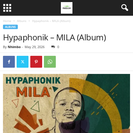
Home
Albuns
Hypaphonik – MILA (Album)
ALBUNS
Hypaphonik – MILA (Album)
By
Nhimbo
-
May 29, 2026
0