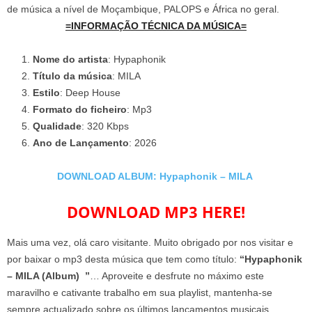
de música a nível de Moçambique, PALOPS e África no geral.
=INFORMAÇÃO TÉCNICA DA MÚSICA=
Nome do artista
: Hypaphonik
Título da música
: MILA
Estilo
: Deep House
Formato do ficheiro
: Mp3
Qualidade
: 320 Kbps
Ano de Lançamento
: 2026
DOWNLOAD ALBUM: Hypaphonik – MILA
DOWNLOAD MP3 HERE!
Mais uma vez, olá caro visitante. Muito obrigado por nos visitar e
por baixar o mp3 desta música que tem como título:
“Hypaphonik
– MILA (Album) ”
… Aproveite e desfrute no máximo este
maravilho e cativante trabalho em sua playlist, mantenha-se
sempre actualizado sobre os últimos lançamentos musicais