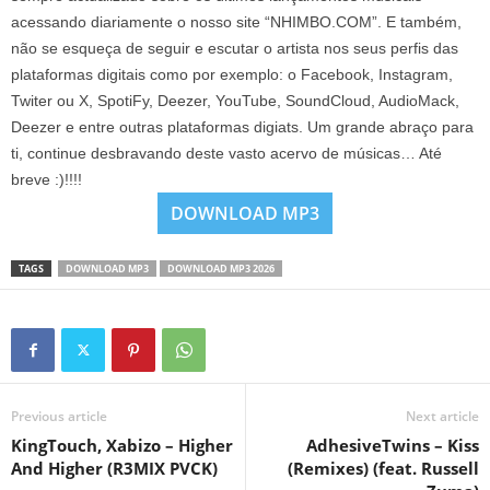
acessando diariamente o nosso site “NHIMBO.COM”. E também,
não se esqueça de seguir e escutar o artista nos seus perfis das
plataformas digitais como por exemplo: o Facebook, Instagram,
Twiter ou X, SpotiFy, Deezer, YouTube, SoundCloud, AudioMack,
Deezer e entre outras plataformas digiats. Um grande abraço para
ti, continue desbravando deste vasto acervo de músicas… Até
breve :)!!!!
DOWNLOAD MP3
TAGS
DOWNLOAD MP3
DOWNLOAD MP3 2026
Previous article
Next article
KingTouch, Xabizo – Higher
AdhesiveTwins – Kiss
And Higher (R3MIX PVCK)
(Remixes) (feat. Russell