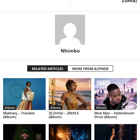
Zuma)
Nhimbo
RELATED ARTICLES
MORE FROM AUTHOR
Albuns
Albuns
Albuns
Makhanj – Transkei
DJ Zinhle – ZINHLE
Mick Man – Stellenbosch
(Album)
(Album)
Drive (Album)