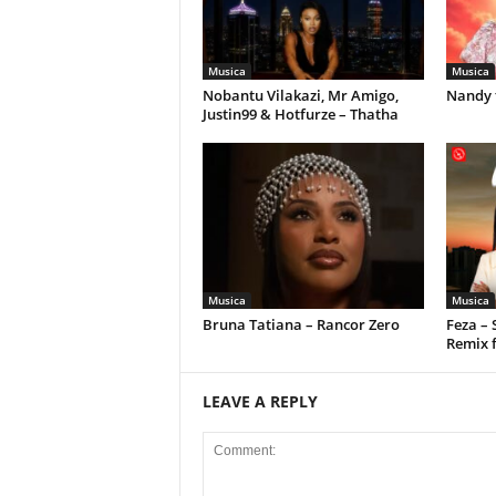
Musica
Musica
Nobantu Vilakazi, Mr Amigo,
Nandy 
Justin99 & Hotfurze – Thatha
Musica
Musica
Bruna Tatiana – Rancor Zero
Feza –
Remix 
LEAVE A REPLY