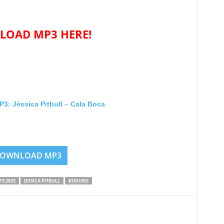
OAD MP3 HERE!
 Jéssica Pitbull – Cala Boca
OWNLOAD MP3
3 2023
JESSICA PITBULL
KUDURO