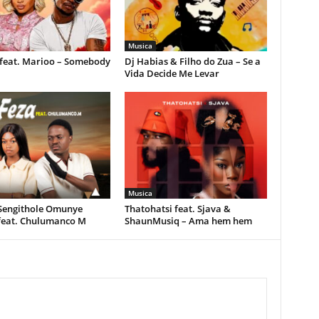
Musica
feat. Marioo – Somebody
Dj Habias & Filho do Zua – Se a
Vida Decide Me Levar
Musica
 Sengithole Omunye
Thatohatsi feat. Sjava &
feat. Chulumanco M
ShaunMusiq – Ama hem hem