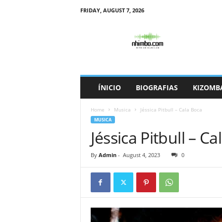
FRIDAY, AUGUST 7, 2026
N
h
i
m
b
o
ÍNICIO
BIOGRAFIAS
KIZOMB
Home
Musica
Jéssica Pitbull – Cala Boca
MUSICA
Jéssica Pitbull – C
By
Admin
-
August 4, 2023
0