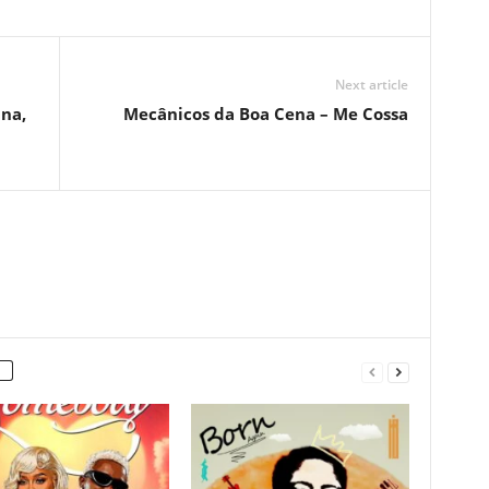
Next article
nna,
Mecânicos da Boa Cena – Me Cossa