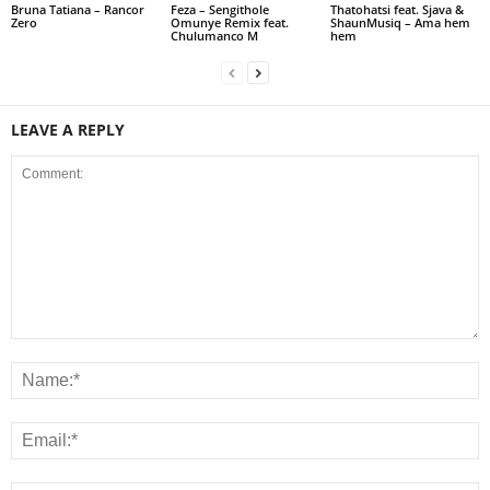
Bruna Tatiana – Rancor
Feza – Sengithole
Thatohatsi feat. Sjava &
Zero
Omunye Remix feat.
ShaunMusiq – Ama hem
Chulumanco M
hem
LEAVE A REPLY