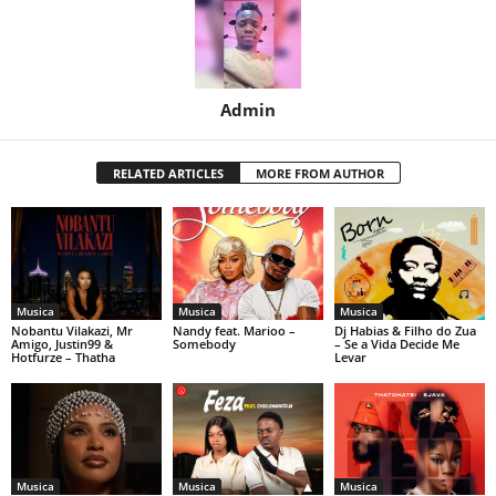
Admin
RELATED ARTICLES
MORE FROM AUTHOR
Musica
Musica
Musica
Nobantu Vilakazi, Mr
Nandy feat. Marioo –
Dj Habias & Filho do Zua
Amigo, Justin99 &
Somebody
– Se a Vida Decide Me
Hotfurze – Thatha
Levar
Musica
Musica
Musica