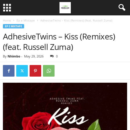
Home
Ep e Mixtape
AdhesiveTwins – Kiss (Remixes) (feat. Russell Zuma)
EP E MIXTAPE
AdhesiveTwins – Kiss (Remixes)
(feat. Russell Zuma)
By
Nhimbo
-
May 29, 2026
0