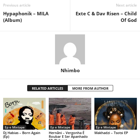
Previous article
Next article
Hypaphonik – MILA
Exte C & Dav Risen – Child
(Album)
Of God
Nhimbo
RELATED ARTICLES
MORE FROM AUTHOR
Ep e Mixtape
Ep e Mixtape
Ep e Mixtape
Dj Habias – Born Again
Hernâni – Vergonha É
Makhadzi – Tsotsi EP
(Ep)
Roubar E Ser Apanhado