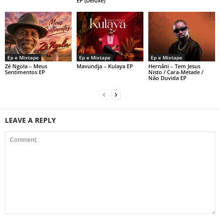
EP (Deluxe)
Ep e Mixtape
Ep e Mixtape
Ep e Mixtape
Zé Ngola – Meus
Mavundja – Kulaya EP
Hernâni – Tem Jesus
Sentimentos EP
Nisto / Cara-Metade /
Não Duvida EP
LEAVE A REPLY