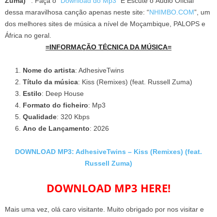
Zuma) ”
. Faça o “
Download do Mp3
” E Escute o Áudio Oficial
dessa maravilhosa canção apenas neste site: “
NHIMBO.COM
”, um
dos melhores sites de música a nível de Moçambique, PALOPS e
África no geral.
=INFORMAÇÃO TÉCNICA DA MÚSICA=
Nome do artista
: AdhesiveTwins
Título da música
: Kiss (Remixes) (feat. Russell Zuma)
Estilo
: Deep House
Formato do ficheiro
: Mp3
Qualidade
: 320 Kbps
Ano de Lançamento
: 2026
DOWNLOAD MP3: AdhesiveTwins – Kiss (Remixes) (feat.
Russell Zuma)
DOWNLOAD MP3 HERE!
Mais uma vez, olá caro visitante. Muito obrigado por nos visitar e