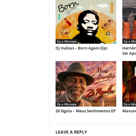
Ep e Mixtape
Ep e Mi
Dj Habias – Born Again (Ep)
Hernân
Ser Ap
Ep e Mixtape
Ep e Mi
Zé Ngola – Meus Sentimentos EP
Mavund
LEAVE A REPLY