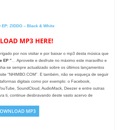
P: ZIDDO – Black & White
OAD MP3 HERE!
brigado por nos visitar e por baixar o mp3 desta música que
e EP ”
… Aproveite e desfrute no máximo este maravilho e
enha-se sempre actualizado sobre os últimos lançamentos
 site “NHIMBO.COM”. E também, não se esqueça de seguir
lataformas digitais como por exemplo: o Facebook,
, YouTube, SoundCloud, AudioMack, Deezer e entre outras
ra ti, continue desbravando deste vasto acervo de
OWNLOAD MP3