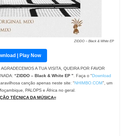
ZIDDO – Black & White EP
nload | Play Now
AGRADECEMOS A TUA VISITA, QUEIRA POR FAVOR
INADA:
“ZIDDO – Black & White EP ”
. Faça o “
Download
maravilhosa canção apenas neste site: “
NHIMBO.COM
”, um
 Moçambique, PALOPS e África no geral.
ÇÃO TÉCNICA DA MÚSICA=