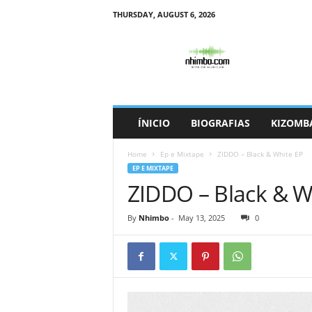
THURSDAY, AUGUST 6, 2026
N
h
i
m
b
o
ÍNICIO
BIOGRAFIAS
KIZOMB
Home
Ep e Mixtape
ZIDDO – Black & White EP
EP E MIXTAPE
ZIDDO – Black & W
By
Nhimbo
-
May 13, 2025
0