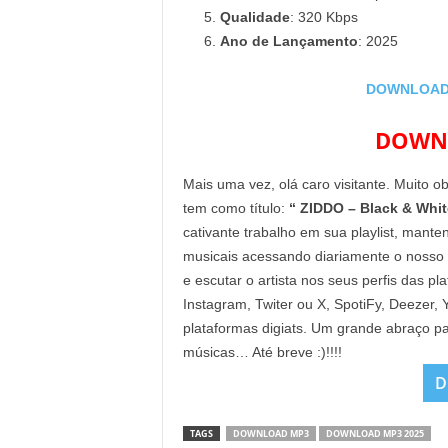
Qualidade
: 320 Kbps
Ano de Lançamento
: 2025
DOWNLOAD E
DOWNL
Mais uma vez, olá caro visitante. Muito o
tem como título:
“ ZIDDO – Black & Whit
cativante trabalho em sua playlist, mant
musicais acessando diariamente o nosso
e escutar o artista nos seus perfis das p
Instagram, Twiter ou X, SpotiFy, Deezer
plataformas digiats. Um grande abraço pa
músicas… Até breve :)!!!!
D
TAGS
DOWNLOAD MP3
DOWNLOAD MP3 2025