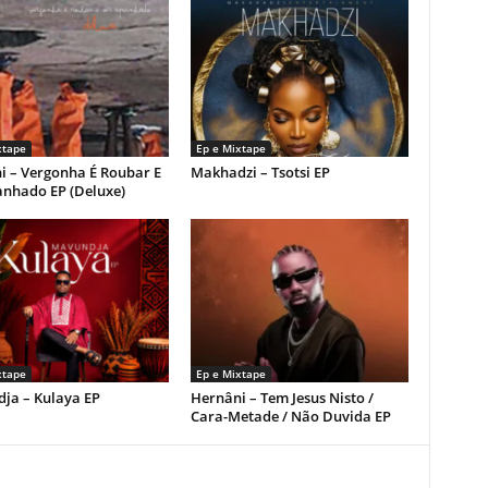
xtape
Ep e Mixtape
i – Vergonha É Roubar E
Makhadzi – Tsotsi EP
anhado EP (Deluxe)
xtape
Ep e Mixtape
ja – Kulaya EP
Hernâni – Tem Jesus Nisto /
Cara-Metade / Não Duvida EP