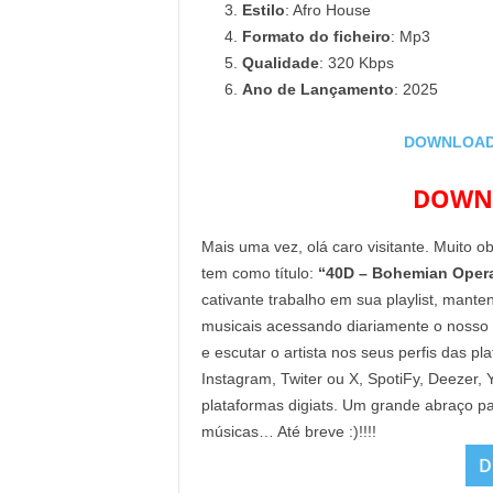
Estilo
: Afro House
Formato do ficheiro
: Mp3
Qualidade
: 320 Kbps
Ano de Lançamento
: 2025
DOWNLOAD 
DOWNL
Mais uma vez, olá caro visitante. Muito o
tem como título:
“40D – Bohemian Oper
cativante trabalho em sua playlist, mant
musicais acessando diariamente o nosso
e escutar o artista nos seus perfis das p
Instagram, Twiter ou X, SpotiFy, Deezer
plataformas digiats. Um grande abraço pa
músicas… Até breve :)!!!!
D