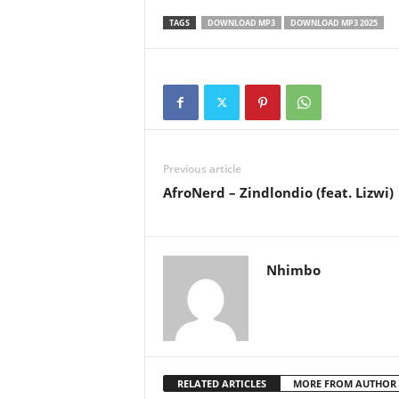
TAGS
DOWNLOAD MP3
DOWNLOAD MP3 2025
Previous article
AfroNerd – Zindlondio (feat. Lizwi)
Nhimbo
RELATED ARTICLES
MORE FROM AUTHOR