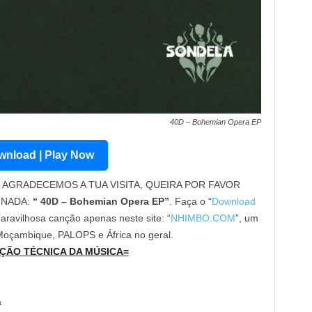
40D – Bohemian Opera EP
nload | Play Now
AGRADECEMOS A TUA VISITA, QUEIRA POR FAVOR
INADA:
“ 40D – Bohemian Opera EP”
. Faça o “
Download
maravilhosa canção apenas neste site: “
NHIMBO.COM
”, um
 Moçambique, PALOPS e África no geral.
ÇÃO TÉCNICA DA MÚSICA=
a