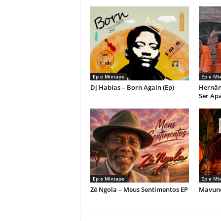
Ep e Mixtape
Ep e Mi
Dj Habias – Born Again (Ep)
Hernân
Ser Ap
Ep e Mixtape
Ep e Mi
Zé Ngola – Meus Sentimentos EP
Mavund