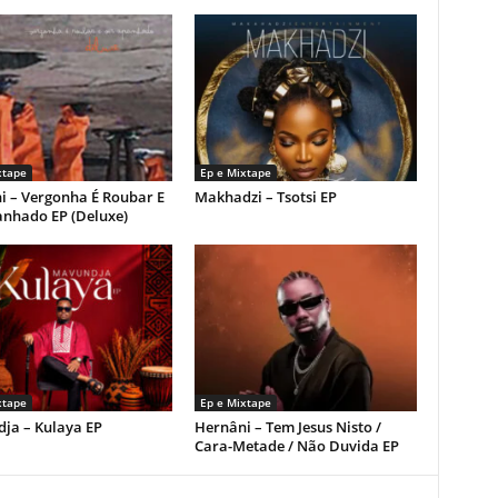
xtape
Ep e Mixtape
i – Vergonha É Roubar E
Makhadzi – Tsotsi EP
anhado EP (Deluxe)
xtape
Ep e Mixtape
ja – Kulaya EP
Hernâni – Tem Jesus Nisto /
Cara-Metade / Não Duvida EP