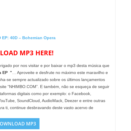
EP: 40D – Bohemian Opera
OAD MP3 HERE!
brigado por nos visitar e por baixar o mp3 desta música que
a EP ”
… Aproveite e desfrute no máximo este maravilho e
enha-se sempre actualizado sobre os últimos lançamentos
 site “NHIMBO.COM”. E também, não se esqueça de seguir
lataformas digitais como por exemplo: o Facebook,
, YouTube, SoundCloud, AudioMack, Deezer e entre outras
ra ti, continue desbravando deste vasto acervo de
OWNLOAD MP3