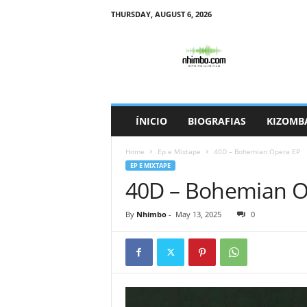
THURSDAY, AUGUST 6, 2026
N
h
i
m
b
o
ÍNICIO
BIOGRAFIAS
KIZOMB
Home
Ep e Mixtape
40D – Bohemian Opera EP
EP E MIXTAPE
40D – Bohemian O
By
Nhimbo
-
May 13, 2025
0