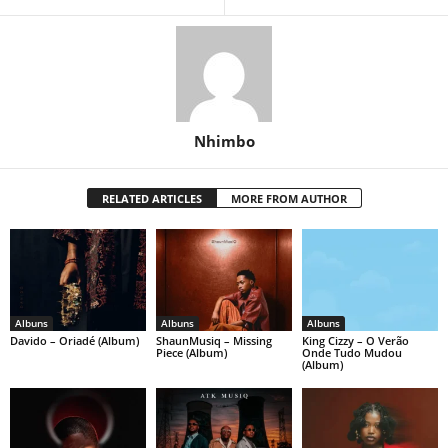
Nhimbo
RELATED ARTICLES
MORE FROM AUTHOR
Albuns
Albuns
Albuns
Davido – Oriadé (Album)
ShaunMusiq – Missing
King Cizzy – O Verão
Piece (Album)
Onde Tudo Mudou
(Album)