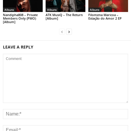
Albuns
Albuns
Albuns
Nandipha808 – Private
ATK MusiQ – The Return
Filomena Maricoa –
Members Only (PMO)
[Album]
Estação do Amor 2 EP
[Album]
LEAVE A REPLY