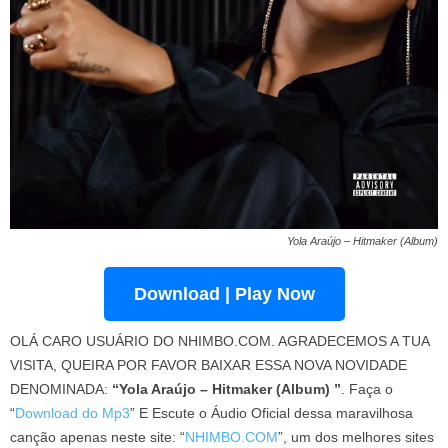
Yola Araújo – Hitmaker (Album)
Download | Play Now
OLÁ CARO USUÁRIO DO NHIMBO.COM. AGRADECEMOS A TUA
VISITA, QUEIRA POR FAVOR BAIXAR ESSA NOVA NOVIDADE
DENOMINADA:
“Yola Araújo – Hitmaker (Album) ”
. Faça o
“
Download do Mp3
” E Escute o Áudio Oficial dessa maravilhosa
canção apenas neste site: “
NHIMBO.COM
”, um dos melhores sites