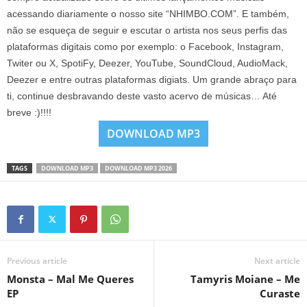
acessando diariamente o nosso site “NHIMBO.COM”. E também,
não se esqueça de seguir e escutar o artista nos seus perfis das
plataformas digitais como por exemplo: o Facebook, Instagram,
Twiter ou X, SpotiFy, Deezer, YouTube, SoundCloud, AudioMack,
Deezer e entre outras plataformas digiats. Um grande abraço para
ti, continue desbravando deste vasto acervo de músicas… Até
breve :)!!!!
DOWNLOAD MP3
TAGS
DOWNLOAD MP3
DOWNLOAD MP3 2026
Previous article
Next article
Monsta – Mal Me Queres
Tamyris Moiane – Me
EP
Curaste