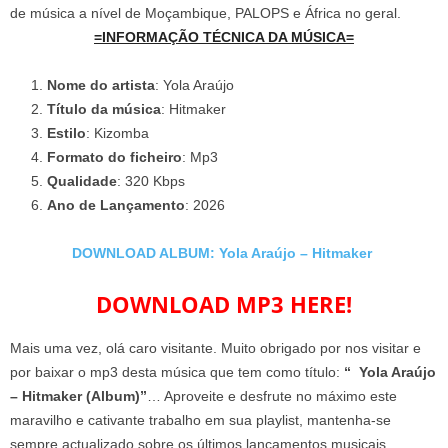
de música a nível de Moçambique, PALOPS e África no geral.
=INFORMAÇÃO TÉCNICA DA MÚSICA=
Nome do artista
: Yola Araújo
Título da música
: Hitmaker
Estilo
: Kizomba
Formato do ficheiro
: Mp3
Qualidade
: 320 Kbps
Ano de Lançamento
: 2026
DOWNLOAD ALBUM: Yola Araújo – Hitmaker
DOWNLOAD MP3 HERE!
Mais uma vez, olá caro visitante. Muito obrigado por nos visitar e
por baixar o mp3 desta música que tem como título:
“ Yola Araújo
– Hitmaker (Album)”
… Aproveite e desfrute no máximo este
maravilho e cativante trabalho em sua playlist, mantenha-se
sempre actualizado sobre os últimos lançamentos musicais