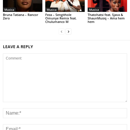
Musica
Musica
Musica
Bruna Tatiana – Rancor
Feza – Sengithole
Thatohatsi feat. Sjava &
Zero
Omunye Remix feat.
ShaunMusiq – Ama hem
Chulumanco M
hem
LEAVE A REPLY