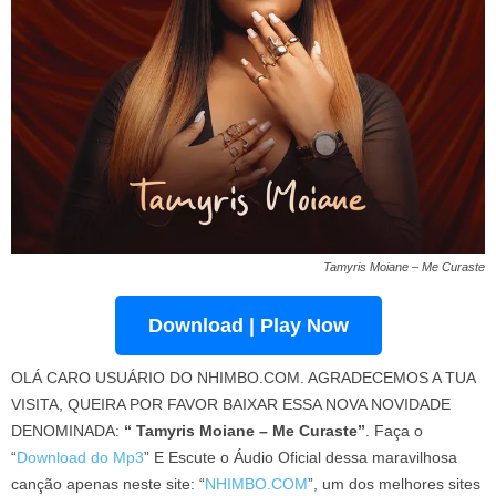
Tamyris Moiane – Me Curaste
Download | Play Now
OLÁ CARO USUÁRIO DO NHIMBO.COM. AGRADECEMOS A TUA
VISITA, QUEIRA POR FAVOR BAIXAR ESSA NOVA NOVIDADE
DENOMINADA:
“ Tamyris Moiane – Me Curaste”
. Faça o
“
Download do Mp3
” E Escute o Áudio Oficial dessa maravilhosa
canção apenas neste site: “
NHIMBO.COM
”, um dos melhores sites