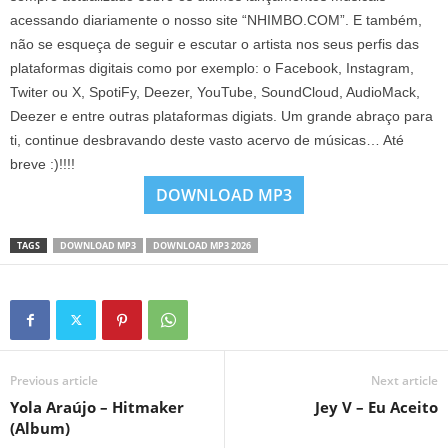
acessando diariamente o nosso site “NHIMBO.COM”. E também,
não se esqueça de seguir e escutar o artista nos seus perfis das
plataformas digitais como por exemplo: o Facebook, Instagram,
Twiter ou X, SpotiFy, Deezer, YouTube, SoundCloud, AudioMack,
Deezer e entre outras plataformas digiats. Um grande abraço para
ti, continue desbravando deste vasto acervo de músicas… Até
breve :)!!!!
DOWNLOAD MP3
TAGS
DOWNLOAD MP3
DOWNLOAD MP3 2026
Previous article
Next article
Yola Araújo – Hitmaker
Jey V – Eu Aceito
(Album)