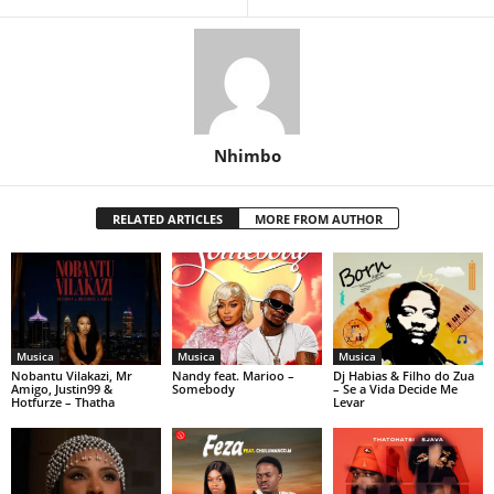
Nhimbo
RELATED ARTICLES
MORE FROM AUTHOR
Musica
Musica
Musica
Nobantu Vilakazi, Mr
Nandy feat. Marioo –
Dj Habias & Filho do Zua
Amigo, Justin99 &
Somebody
– Se a Vida Decide Me
Hotfurze – Thatha
Levar