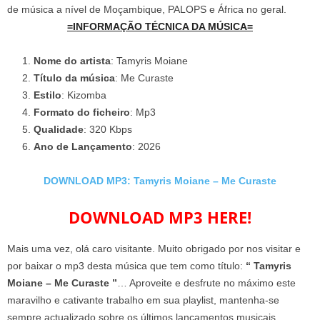
de música a nível de Moçambique, PALOPS e África no geral.
=INFORMAÇÃO TÉCNICA DA MÚSICA=
Nome do artista
: Tamyris Moiane
Título da música
: Me Curaste
Estilo
: Kizomba
Formato do ficheiro
: Mp3
Qualidade
: 320 Kbps
Ano de Lançamento
: 2026
DOWNLOAD MP3: Tamyris Moiane – Me Curaste
DOWNLOAD MP3 HERE!
Mais uma vez, olá caro visitante. Muito obrigado por nos visitar e
por baixar o mp3 desta música que tem como título:
“ Tamyris
Moiane – Me Curaste ”
… Aproveite e desfrute no máximo este
maravilho e cativante trabalho em sua playlist, mantenha-se
sempre actualizado sobre os últimos lançamentos musicais