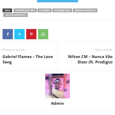
TAGS
DOWNLOAD MP3
KIZOMBA
KIZOMBA 2020
MESSIAS MARICOA
VALTER ARTÍSTICO
Previous article
Next article
Gabriel Flames – The Love
Nilton CM – Nunca Vão
Song
Dizer (ft. Prodigio)
Admin