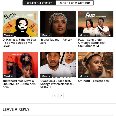
RELATED ARTICLES
MORE FROM AUTHOR
Musica
Musica
Musica
Dj Habias & Filho do Zua
Bruna Tatiana – Rancor
Feza – Sengithole
– Se a Vida Decide Me
Zero
Omunye Remix feat.
Levar
Chulumanco M
Musica
Musica
Musica
Thatohatsi feat. Sjava &
Owabulala uBaba feat.
Sminofu – eMachobeni
ShaunMusiq – Ama hem
Shenge Wasehlalankosi –
hem
SIHAYO
LEAVE A REPLY