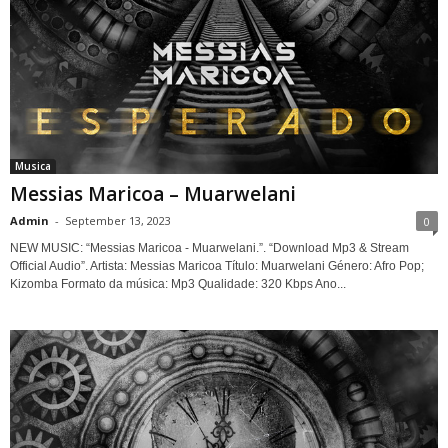
Musica
Messias Maricoa – Muarwelani
Admin
-
September 13, 2023
0
NEW MUSIC: “Messias Maricoa - Muarwelani.”. “Download Mp3 & Stream
Official Audio”. Artista: Messias Maricoa Título: Muarwelani Género: Afro Pop;
Kizomba Formato da música: Mp3 Qualidade: 320 Kbps Ano...