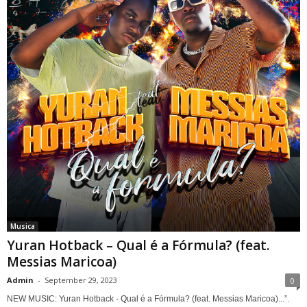
Musica
Yuran Hotback – Qual é a Fórmula? (feat.
Messias Maricoa)
Admin
-
September 29, 2023
0
NEW MUSIC: Yuran Hotback - Qual é a Fórmula? (feat. Messias Maricoa)...”.