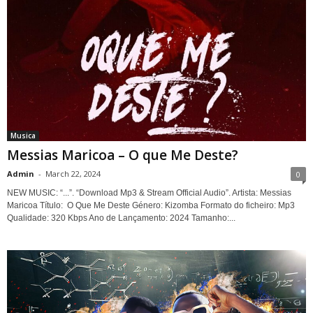
Musica
Messias Maricoa – O que Me Deste?
Admin
-
March 22, 2024
0
NEW MUSIC: “...”. “Download Mp3 & Stream Official Audio”. Artista: Messias
Maricoa Título: O Que Me Deste Género: Kizomba Formato do ficheiro: Mp3
Qualidade: 320 Kbps Ano de Lançamento: 2024 Tamanho:...