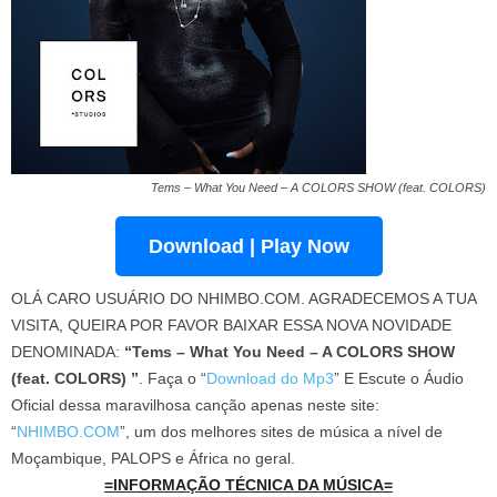
Tems – What You Need – A COLORS SHOW (feat. COLORS)
Download | Play Now
OLÁ CARO USUÁRIO DO NHIMBO.COM. AGRADECEMOS A TUA
VISITA, QUEIRA POR FAVOR BAIXAR ESSA NOVA NOVIDADE
DENOMINADA:
“Tems – What You Need – A COLORS SHOW
(feat. COLORS) ”
. Faça o “
Download do Mp3
” E Escute o Áudio
Oficial dessa maravilhosa canção apenas neste site:
“
NHIMBO.COM
”, um dos melhores sites de música a nível de
Moçambique, PALOPS e África no geral.
=INFORMAÇÃO TÉCNICA DA MÚSICA=