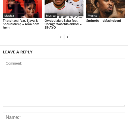
Musica
Musica
Musica
Thatohatsi feat. Sjava &
Owabulala uBaba feat.
Sminofu – eMachobeni
ShaunMusiq – Ama hem
Shenge Wasehlalankosi –
hem
SIHAYO
LEAVE A REPLY