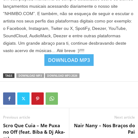
lançamentos musicais acessando diariamente o nosso site
“NHIMBO.COM”. E também, não se esqueça de seguir e escutar o
artista nos seus perfis das plataformas digitais como por exemplo:
o Facebook, Instagram, Twiter ou X, SpotiFy, Deezer, YouTube,
SoundCloud, AudioMack, Deezer e entre outras plataformas
digiats. Um grande abraço para ti, continue desbravando deste
vasto acervo de músicas… Até breve :)!!!!
DOWNLOAD MP3
TAGS
DOWNLOAD MP3
DOWNLOAD MP3 2026
Previous article
Next article
Scro Que Cuia – Me Puxa
Nair Nany – Nos Braços do
no Off (feat. Biba & Dj Aka-
Pai