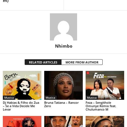
m)
Nhimbo
RELATED ARTICLES
MORE FROM AUTHOR
Musica
Musica
Musica
Dj Habias & Filho do Zua
Bruna Tatiana – Rancor
Feza – Sengithole
– Se a Vida Decide Me
Zero
Omunye Remix feat.
Levar
Chulumanco M