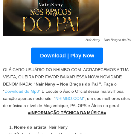
Nair Nany – Nos Braços do Pai
Download | Play Now
OLÁ CARO USUÁRIO DO NHIMBO.COM. AGRADECEMOS A TUA
VISITA, QUEIRA POR FAVOR BAIXAR ESSA NOVA NOVIDADE
DENOMINADA:
“Nair Nany – Nos Braços do Pai ”
. Faça o
“
Download do Mp3
” E Escute o Áudio Oficial dessa maravilhosa
canção apenas neste site: “
NHIMBO.COM
”, um dos melhores sites
de música a nível de Moçambique, PALOPS e África no geral.
=INFORMAÇÃO TÉCNICA DA MÚSICA=
Nome do artista
: Nair Nany