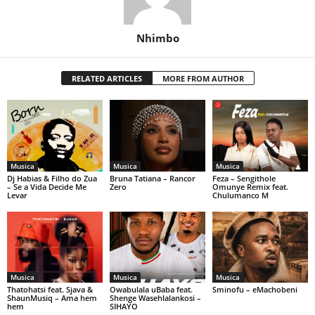
Nhimbo
RELATED ARTICLES
MORE FROM AUTHOR
Musica
Musica
Musica
Dj Habias & Filho do Zua
Bruna Tatiana – Rancor
Feza – Sengithole
– Se a Vida Decide Me
Zero
Omunye Remix feat.
Levar
Chulumanco M
Musica
Musica
Musica
Thatohatsi feat. Sjava &
Owabulala uBaba feat.
Sminofu – eMachobeni
ShaunMusiq – Ama hem
Shenge Wasehlalankosi –
hem
SIHAYO