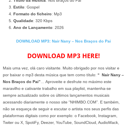
Título da música
: Nos Braços do Pai
Estilo
: Gospel
Formato do ficheiro
: Mp3
Qualidade
: 320 Kbps
Ano de Lançamento
: 2026
DOWNLOAD MP3: Nair Nany – Nos Braços do Pai
DOWNLOAD MP3 HERE!
Mais uma vez, olá caro visitante. Muito obrigado por nos visitar e
por baixar o mp3 desta música que tem como título:
“ Nair Nany –
Nos Braços do Pai”
… Aproveite e desfrute no máximo este
maravilho e cativante trabalho em sua playlist, mantenha-se
sempre actualizado sobre os últimos lançamentos musicais
acessando diariamente o nosso site “NHIMBO.COM”. E também,
não se esqueça de seguir e escutar o artista nos seus perfis das
plataformas digitais como por exemplo: o Facebook, Instagram,
Twiter ou X, SpotiFy, Deezer, YouTube, SoundCloud, AudioMack,