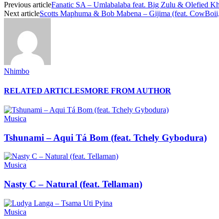
Previous article
Fanatic SA – Umlabalaba feat. Big Zulu & Olefied K
Next article
Scotts Maphuma & Bob Mabena – Gijima (feat. CowBoii
Nhimbo
RELATED ARTICLES
MORE FROM AUTHOR
Musica
Tshunami – Aqui Tá Bom (feat. Tchely Gybodura)
Musica
Nasty C – Natural (feat. Tellaman)
Musica