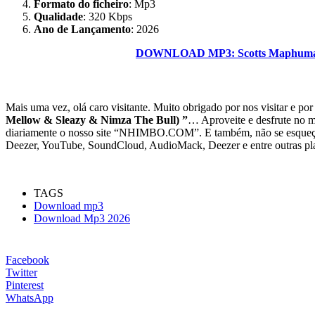
Formato do ficheiro
: Mp3
Qualidade
: 320 Kbps
Ano de Lançamento
: 2026
DOWNLOAD MP3: Scotts Maphuma & B
Mais uma vez, olá caro visitante. Muito obrigado por nos visitar e po
Mellow & Sleazy & Nimza The Bull) ”
… Aproveite e desfrute no m
diariamente o nosso site “NHIMBO.COM”. E também, não se esqueça de 
Deezer, YouTube, SoundCloud, AudioMack, Deezer e entre outras plat
TAGS
Download mp3
Download Mp3 2026
Facebook
Twitter
Pinterest
WhatsApp