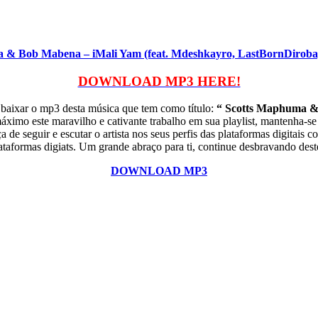
ob Mabena – iMali Yam (feat. Mdeshkayro, LastBornDiroba, 
DOWNLOAD MP3 HERE!
r baixar o mp3 desta música que tem como título:
“ Scotts Maphuma & 
áximo este maravilho e cativante trabalho em sua playlist, mantenha-s
seguir e escutar o artista nos seus perfis das plataformas digitais 
aformas digiats. Um grande abraço para ti, continue desbravando dest
DOWNLOAD MP3