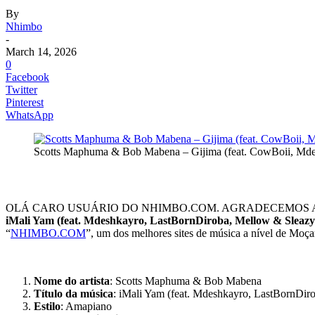
By
Nhimbo
-
March 14, 2026
0
Facebook
Twitter
Pinterest
WhatsApp
Scotts Maphuma & Bob Mabena – Gijima (feat. CowBoii, Md
OLÁ CARO USUÁRIO DO NHIMBO.COM. AGRADECEMOS A
iMali Yam (feat. Mdeshkayro, LastBornDiroba, Mellow & Sleazy
“
NHIMBO.COM
”, um dos melhores sites de música a nível de Mo
Nome do artista
: Scotts Maphuma & Bob Mabena
Título da música
: iMali Yam (feat. Mdeshkayro, LastBornDi
Estilo
: Amapiano