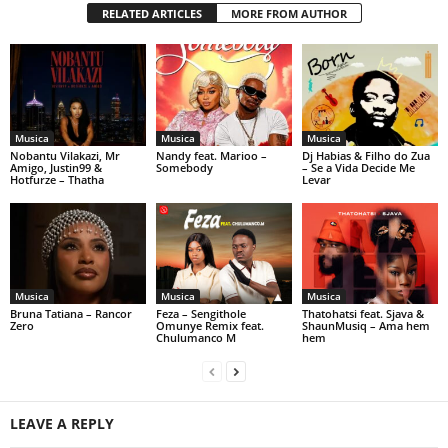
RELATED ARTICLES
MORE FROM AUTHOR
Musica
Musica
Musica
Nobantu Vilakazi, Mr
Nandy feat. Marioo –
Dj Habias & Filho do Zua
Amigo, Justin99 &
Somebody
– Se a Vida Decide Me
Hotfurze – Thatha
Levar
Musica
Musica
Musica
Bruna Tatiana – Rancor
Feza – Sengithole
Thatohatsi feat. Sjava &
Zero
Omunye Remix feat.
ShaunMusiq – Ama hem
Chulumanco M
hem
LEAVE A REPLY