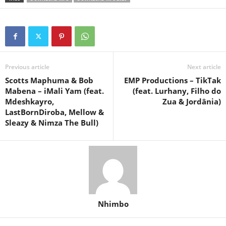
Previous article
Next article
Scotts Maphuma & Bob
EMP Productions – TikTak
Mabena – iMali Yam (feat.
(feat. Lurhany, Filho do
Mdeshkayro,
Zua & Jordânia)
LastBornDiroba, Mellow &
Sleazy & Nimza The Bull)
Nhimbo