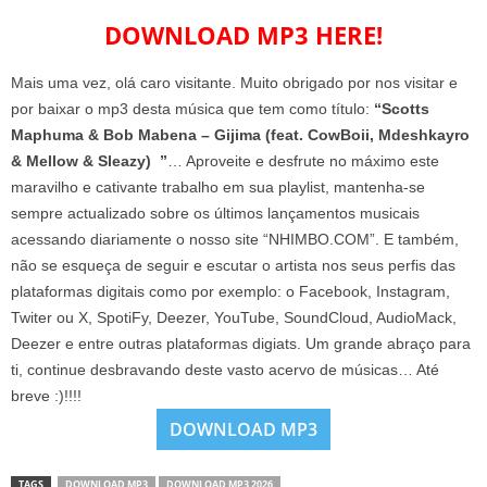
DOWNLOAD MP3 HERE!
Mais uma vez, olá caro visitante. Muito obrigado por nos visitar e
por baixar o mp3 desta música que tem como título:
“Scotts
Maphuma & Bob Mabena – Gijima (feat. CowBoii, Mdeshkayro
& Mellow & Sleazy) ”
… Aproveite e desfrute no máximo este
maravilho e cativante trabalho em sua playlist, mantenha-se
sempre actualizado sobre os últimos lançamentos musicais
acessando diariamente o nosso site “NHIMBO.COM”. E também,
não se esqueça de seguir e escutar o artista nos seus perfis das
plataformas digitais como por exemplo: o Facebook, Instagram,
Twiter ou X, SpotiFy, Deezer, YouTube, SoundCloud, AudioMack,
Deezer e entre outras plataformas digiats. Um grande abraço para
ti, continue desbravando deste vasto acervo de músicas… Até
breve :)!!!!
DOWNLOAD MP3
TAGS
DOWNLOAD MP3
DOWNLOAD MP3 2026