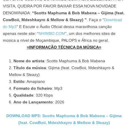
VISITA, QUEIRA POR FAVOR BAIXAR ESSA NOVA NOVIDADE
DENOMINADA:
“Scotts Maphuma & Bob Mabena – Gijima (feat.
CowBoii, Mdeshkayro & Mellow & Sleazy) ”
. Faça o “
Download
do Mp3
” E Escute o Áudio Oficial dessa maravilhosa canção
apenas neste site: “
NHIMBO.COM
”, um dos melhores sites de
música a nível de Moçambique, PALOPS e África no geral.
=INFORMAÇÃO TÉCNICA DA MÚSICA=
Nome do artista
: Scotts Maphuma & Bob Mabena
Título da música
: Gijima (feat. CowBoii, Mdeshkayro &
Mellow & Sleazy)
Estilo
: Amapiano
Formato do ficheiro
: Mp3
Qualidade
: 320 Kbps
Ano de Lançamento
: 2026
DOWNLOAD MP3: Scotts Maphuma & Bob Mabena – Gijima
(feat. CowBoii, Mdeshkayro & Mellow & Sleazy)