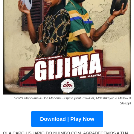
Scotts Maphuma & Bob Mabena – Gijima (feat. CowBoii, Mdeshkayro & Mellow &
Sleazy)
Download | Play Now
OLÁ CARO USUÁRIO DO NHIMBO.COM. AGRADECEMOS A TUA