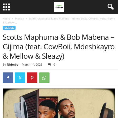
Home
Musica
Scotts Maphuma & Bob Mabena – Gijima (feat. CowBoii, Mdeshkayro
& Mellow...
MUSICA
Scotts Maphuma & Bob Mabena –
Gijima (feat. CowBoii, Mdeshkayro
& Mellow & Sleazy)
By
Nhimbo
-
March 14, 2026
0