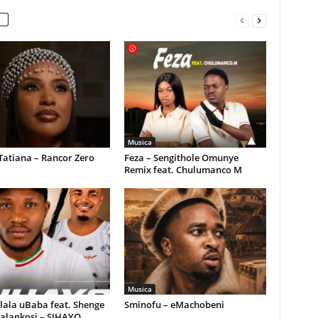
Musica
Tatiana – Rancor Zero
Feza – Sengithole Omunye
Remix feat. Chulumanco M
Musica
ala uBaba feat. Shenge
Sminofu – eMachobeni
alankosi – SIHAYO