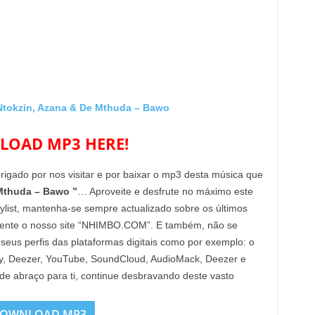
okzin, Azana & De Mthuda – Bawo
OAD MP3 HERE!
brigado por nos visitar e por baixar o mp3 desta música que
Mthuda – Bawo ”
… Aproveite e desfrute no máximo este
aylist, mantenha-se sempre actualizado sobre os últimos
mente o nosso site “NHIMBO.COM”. E também, não se
 seus perfis das plataformas digitais como por exemplo: o
Fy, Deezer, YouTube, SoundCloud, AudioMack, Deezer e
nde abraço para ti, continue desbravando deste vasto
OWNLOAD MP3