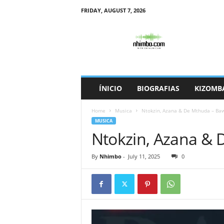
FRIDAY, AUGUST 7, 2026
N
h
i
m
b
o
ÍNICIO
BIOGRAFIAS
KIZOMB
Home
Musica
Ntokzin, Azana & De Mthuda – Ba
MUSICA
Ntokzin, Azana &
By
Nhimbo
-
July 11, 2025
0