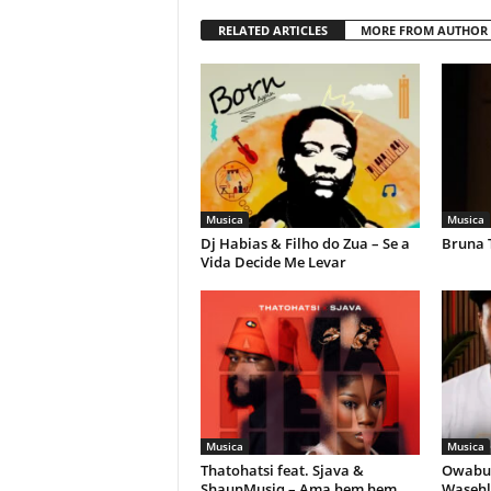
RELATED ARTICLES
MORE FROM AUTHOR
Musica
Musica
Dj Habias & Filho do Zua – Se a
Bruna 
Vida Decide Me Levar
Musica
Musica
Thatohatsi feat. Sjava &
Owabul
ShaunMusiq – Ama hem hem
Wasehl