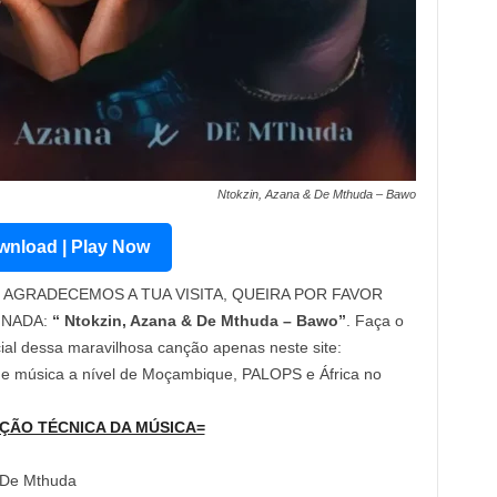
Ntokzin, Azana & De Mthuda – Bawo
nload | Play Now
AGRADECEMOS A TUA VISITA, QUEIRA POR FAVOR
INADA:
“ Ntokzin, Azana & De Mthuda – Bawo”
. Faça o
cial dessa maravilhosa canção apenas neste site:
 de música a nível de Moçambique, PALOPS e África no
ÇÃO TÉCNICA DA MÚSICA=
& De Mthuda