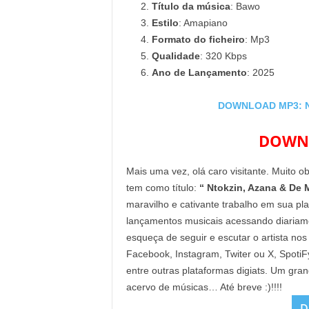
Título da música
: Bawo
Estilo
: Amapiano
Formato do ficheiro
: Mp3
Qualidade
: 320 Kbps
Ano de Lançamento
: 2025
DOWNLOAD MP3: Nt
DOWNL
Mais uma vez, olá caro visitante. Muito o
tem como título:
“ Ntokzin, Azana & De 
maravilho e cativante trabalho em sua pl
lançamentos musicais acessando diaria
esqueça de seguir e escutar o artista nos
Facebook, Instagram, Twiter ou X, Spoti
entre outras plataformas digiats. Um gra
acervo de músicas… Até breve :)!!!!
D