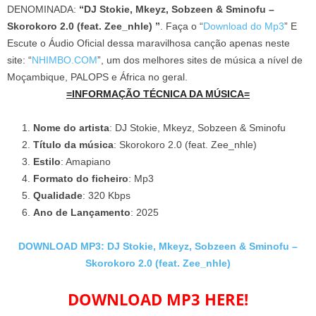
DENOMINADA:
“DJ Stokie, Mkeyz, Sobzeen & Sminofu –
Skorokoro 2.0 (feat. Zee_nhle) ”
. Faça o “
Download do Mp3
” E
Escute o Áudio Oficial dessa maravilhosa canção apenas neste
site: “
NHIMBO.COM
”, um dos melhores sites de música a nível de
Moçambique, PALOPS e África no geral.
=INFORMAÇÃO TÉCNICA DA MÚSICA=
Nome do artista
: DJ Stokie, Mkeyz, Sobzeen & Sminofu
Título da música
: Skorokoro 2.0 (feat. Zee_nhle)
Estilo
: Amapiano
Formato do ficheiro
: Mp3
Qualidade
: 320 Kbps
Ano de Lançamento
: 2025
DOWNLOAD MP3: DJ Stokie, Mkeyz, Sobzeen & Sminofu –
Skorokoro 2.0 (feat. Zee_nhle)
DOWNLOAD MP3 HERE!