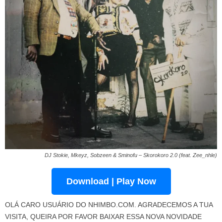
DJ Stokie, Mkeyz, Sobzeen & Sminofu – Skorokoro 2.0 (feat. Zee_nhle)
Download | Play Now
OLÁ CARO USUÁRIO DO NHIMBO.COM. AGRADECEMOS A TUA
VISITA, QUEIRA POR FAVOR BAIXAR ESSA NOVA NOVIDADE