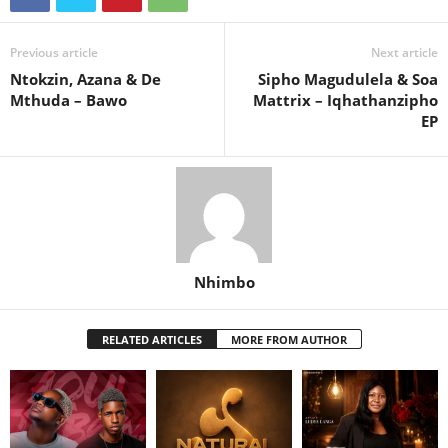
Previous article
Next article
Ntokzin, Azana & De
Sipho Magudulela & Soa
Mthuda – Bawo
Mattrix – Iqhathanzipho
EP
Nhimbo
RELATED ARTICLES
MORE FROM AUTHOR