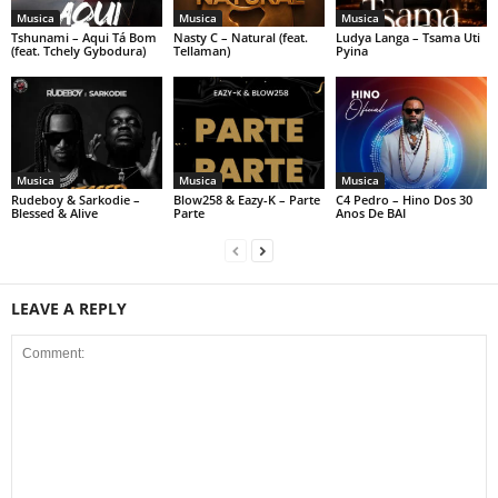
Musica
Musica
Musica
Tshunami – Aqui Tá Bom
Nasty C – Natural (feat.
Ludya Langa – Tsama Uti
(feat. Tchely Gybodura)
Tellaman)
Pyina
Musica
Musica
Musica
Rudeboy & Sarkodie –
Blow258 & Eazy-K – Parte
C4 Pedro – Hino Dos 30
Blessed & Alive
Parte
Anos De BAI
LEAVE A REPLY