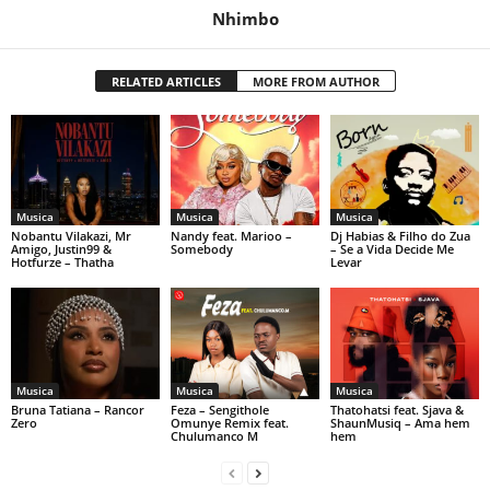
Nhimbo
RELATED ARTICLES
MORE FROM AUTHOR
Musica
Musica
Musica
Nobantu Vilakazi, Mr
Nandy feat. Marioo –
Dj Habias & Filho do Zua
Amigo, Justin99 &
Somebody
– Se a Vida Decide Me
Hotfurze – Thatha
Levar
Musica
Musica
Musica
Bruna Tatiana – Rancor
Feza – Sengithole
Thatohatsi feat. Sjava &
Zero
Omunye Remix feat.
ShaunMusiq – Ama hem
Chulumanco M
hem