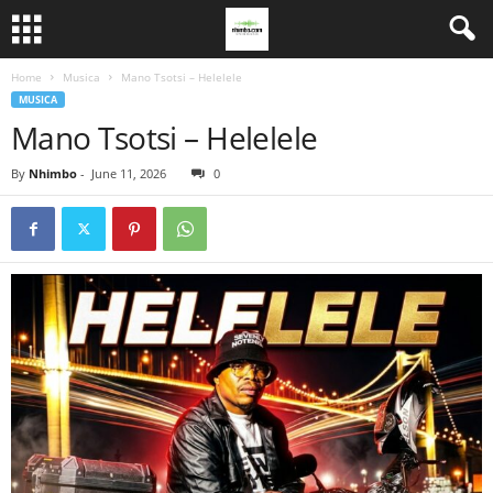
Home
Musica
Mano Tsotsi – Helelele
MUSICA
Mano Tsotsi – Helelele
By
Nhimbo
-
June 11, 2026
0