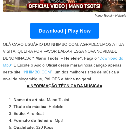
Mano Tsotsi – Helelele
Download | Play Now
OLÁ CARO USUÁRIO DO NHIMBO.COM. AGRADECEMOS A TUA
VISITA, QUEIRA POR FAVOR BAIXAR ESSA NOVA NOVIDADE
DENOMINADA:
“ Mano Tsotsi – Helelele”
. Faça o “
Download do
Mp3
” E Escute o Áudio Oficial dessa maravilhosa canção apenas
neste site: “
NHIMBO.COM
”, um dos melhores sites de música a
nível de Moçambique, PALOPS e África no geral.
=INFORMAÇÃO TÉCNICA DA MÚSICA=
Nome do artista
: Mano Tsotsi
Título da música
: Helelele
Estilo
: Afro Beat
Formato do ficheiro
: Mp3
Qualidade
: 320 Kbps