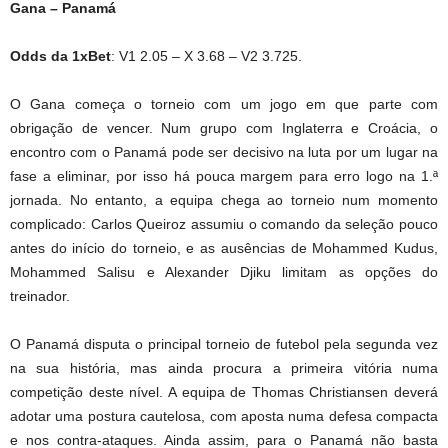
Gana – Panamá
Odds da 1xBet
: V1 2.05 – X 3.68 – V2 3.725.
O Gana começa o torneio com um jogo em que parte com
obrigação de vencer. Num grupo com Inglaterra e Croácia, o
encontro com o Panamá pode ser decisivo na luta por um lugar na
fase a eliminar, por isso há pouca margem para erro logo na 1.ª
jornada. No entanto, a equipa chega ao torneio num momento
complicado: Carlos Queiroz assumiu o comando da seleção pouco
antes do início do torneio, e as ausências de Mohammed Kudus,
Mohammed Salisu e Alexander Djiku limitam as opções do
treinador.
O Panamá disputa o principal torneio de futebol pela segunda vez
na sua história, mas ainda procura a primeira vitória numa
competição deste nível. A equipa de Thomas Christiansen deverá
adotar uma postura cautelosa, com aposta numa defesa compacta
e nos contra-ataques. Ainda assim, para o Panamá não basta