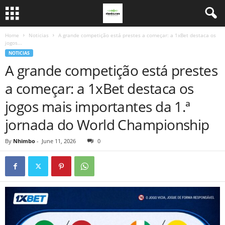
Home
Noticias
A grande competição está prestes a começar: a 1xBet destaca os
jogos...
NOTICIAS
A grande competição está prestes
a começar: a 1xBet destaca os
jogos mais importantes da 1.ª
jornada do World Championship
By
Nhimbo
-
June 11, 2026
0