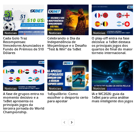
Noticias
Noticias
Noticias
Cada Golo Traz
Celebrando o Dia da
O play-off entra na fase
Recompensas:
Independência de
decisiva: a 1xBet destaca
Vencedores Anunciados e
Moçambique e o Desafio
os principais jogos dos
Fundo de Prémios de 510
“Test & Win” da 1xBet
quartos de final do maior
Dólares
torneio internacional.
Noticias
Noticias
Noticias
A fase de grupos entra no
1xEquilíbrio: Como
IA e WC2026: guia da
momento decisivo e a
escolher o desporto certo
1xBet para uma análise
1xBet apresenta os
para apostar
mais inteligente dos jogos
principais jogos da
terceira jornada do World
Championship.