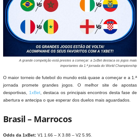
A grande competição está prestes a começar: a 1xBet destaca os jogos mais
importantes da 1.ª jornada do World Championship
O maior torneio de futebol do mundo está quase a começar e a 1.ª
jornada promete grandes jogos. O melhor site de apostas
desportivas,
1xBet
, destaca os principais encontros desta fase de
abertura e antecipa o que esperar dos duelos mais aguardados.
Brasil – Marrocos
Odds da 1xBet:
V1 1.66 – X 3.88 – V2 5.95.