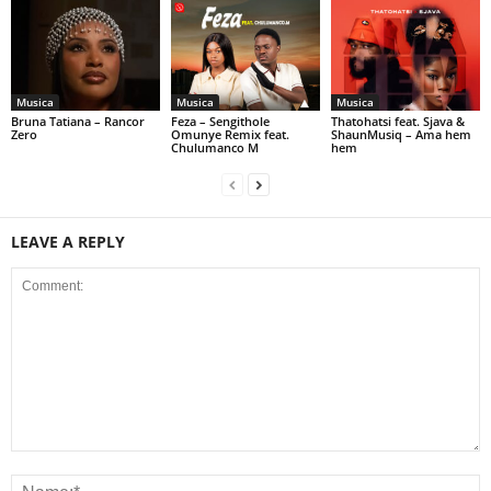
Musica
Musica
Musica
Bruna Tatiana – Rancor
Feza – Sengithole
Thatohatsi feat. Sjava &
Zero
Omunye Remix feat.
ShaunMusiq – Ama hem
Chulumanco M
hem
LEAVE A REPLY