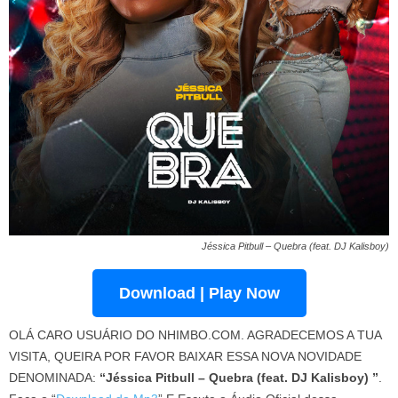
Jéssica Pitbull – Quebra (feat. DJ Kalisboy)
Download | Play Now
OLÁ CARO USUÁRIO DO NHIMBO.COM. AGRADECEMOS A TUA
VISITA, QUEIRA POR FAVOR BAIXAR ESSA NOVA NOVIDADE
DENOMINADA:
“Jéssica Pitbull – Quebra (feat. DJ Kalisboy) ”
.