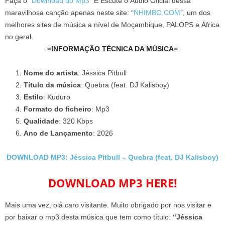
Faça o “
Download do Mp3
” E Escute o Áudio Oficial dessa
maravilhosa canção apenas neste site: “
NHIMBO.COM
”, um dos
melhores sites de música a nível de Moçambique, PALOPS e África
no geral.
=INFORMAÇÃO TÉCNICA DA MÚSICA=
Nome do artista
: Jéssica Pitbull
Título da música
: Quebra (feat. DJ Kalisboy)
Estilo
: Kuduro
Formato do ficheiro
: Mp3
Qualidade
: 320 Kbps
Ano de Lançamento
: 2026
DOWNLOAD MP3: Jéssica Pitbull – Quebra (feat. DJ Kalisboy)
DOWNLOAD MP3 HERE!
Mais uma vez, olá caro visitante. Muito obrigado por nos visitar e
por baixar o mp3 desta música que tem como título:
“Jéssica