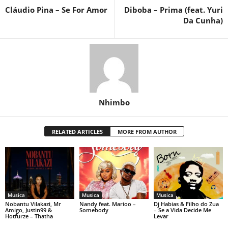
Cláudio Pina – Se For Amor
Diboba – Prima (feat. Yuri
Da Cunha)
Nhimbo
RELATED ARTICLES
MORE FROM AUTHOR
Musica
Musica
Musica
Nobantu Vilakazi, Mr
Nandy feat. Marioo –
Dj Habias & Filho do Zua
Amigo, Justin99 &
Somebody
– Se a Vida Decide Me
Hotfurze – Thatha
Levar