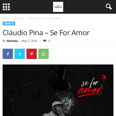
Home
Musica
Cláudio Pina – Se For Amor
MUSICA
Cláudio Pina – Se For Amor
By
Nhimbo
-
May 7, 2026
0