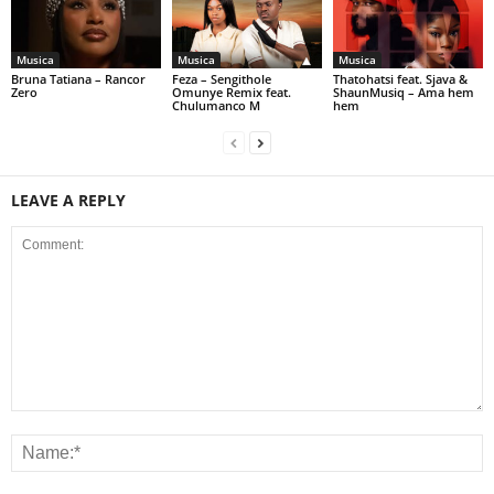
Musica
Musica
Musica
Bruna Tatiana – Rancor
Feza – Sengithole
Thatohatsi feat. Sjava &
Zero
Omunye Remix feat.
ShaunMusiq – Ama hem
Chulumanco M
hem
LEAVE A REPLY