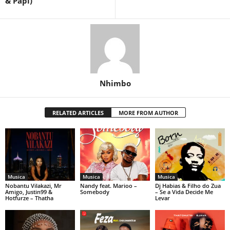
& Papi)
Nhimbo
RELATED ARTICLES
MORE FROM AUTHOR
Musica
Musica
Musica
Nobantu Vilakazi, Mr
Nandy feat. Marioo –
Dj Habias & Filho do Zua
Amigo, Justin99 &
Somebody
– Se a Vida Decide Me
Hotfurze – Thatha
Levar