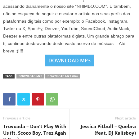
acessando diariamente o nosso site “NHIMBO.COM”. E também,
não se esqueça de seguir e escutar o artista nos seus perfis das
plataformas digitais como por exemplo: o Facebook, Instagram,
Twiter ou X, SpotiFy, Deezer, YouTube, SoundCloud, AudioMack,
Deezer e entre outras plataformas digiats. Um grande abraço para
ti, continue desbravando deste vasto acervo de músicas… Até
breve :)!!!!
DOWNLOAD MP3
TAGS
DOWNLOAD MP3
DOWNLOAD MP3 2026
Previous article
Next article
Trovoada – Don’t Play With
Jéssica Pitbull – Quebra
Us (ft. Scoco Boy, Trez Agah
(feat. DJ Kalisboy)