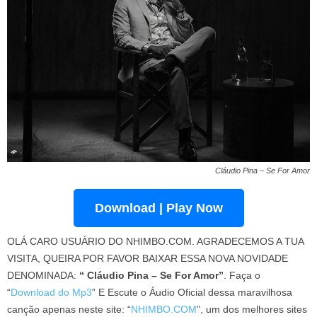
Cláudio Pina – Se For Amor
Download | Play Now
OLÁ CARO USUÁRIO DO NHIMBO.COM. AGRADECEMOS A TUA
VISITA, QUEIRA POR FAVOR BAIXAR ESSA NOVA NOVIDADE
DENOMINADA:
“ Cláudio Pina – Se For Amor”
. Faça o
“
Download do Mp3
” E Escute o Áudio Oficial dessa maravilhosa
canção apenas neste site: “
NHIMBO.COM
”, um dos melhores sites