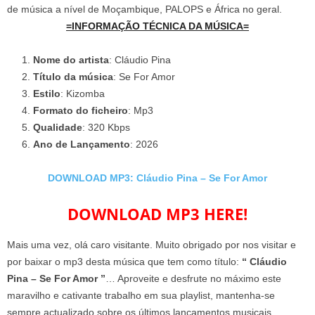
de música a nível de Moçambique, PALOPS e África no geral.
=INFORMAÇÃO TÉCNICA DA MÚSICA=
Nome do artista
: Cláudio Pina
Título da música
: Se For Amor
Estilo
: Kizomba
Formato do ficheiro
: Mp3
Qualidade
: 320 Kbps
Ano de Lançamento
: 2026
DOWNLOAD MP3: Cláudio Pina – Se For Amor
DOWNLOAD MP3 HERE!
Mais uma vez, olá caro visitante. Muito obrigado por nos visitar e
por baixar o mp3 desta música que tem como título:
“ Cláudio
Pina – Se For Amor ”
… Aproveite e desfrute no máximo este
maravilho e cativante trabalho em sua playlist, mantenha-se
sempre actualizado sobre os últimos lançamentos musicais