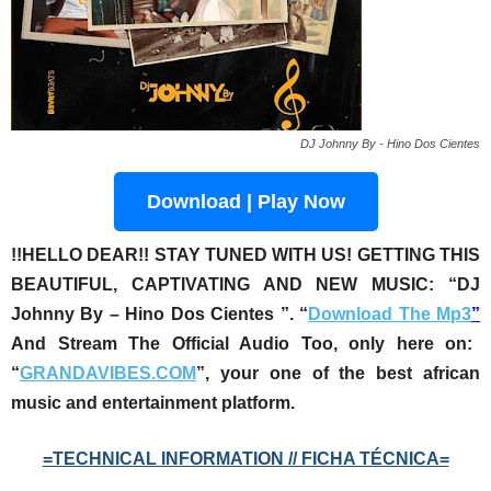
DJ Johnny By - Hino Dos Cientes
Download | Play Now
!!HELLO DEAR!! STAY TUNED WITH US! GETTING THIS
BEAUTIFUL, CAPTIVATING AND NEW MUSIC:
“DJ
Johnny By – Hino Dos Cientes ”
. “
Download The Mp3
”
And Stream The Official Audio Too, only here on:
“
GRANDAVIBES.COM
”, your one of the best african
music and entertainment platform.
=TECHNICAL INFORMATION // FICHA TÉCNICA=