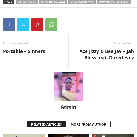
TAGS
AFRO HOUSE
AFRO HOUSE 2025
DOWNLOAD MP3
DOWNLOAD MP3 2025
Previous article
Next article
Portable – Sinners
Ace Jizzy & Bee Jay – Jah
Bless feat. Daredevilz
Admin
RELATED ARTICLES
MORE FROM AUTHOR