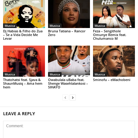
Musica
Musica
Musica
Dj Habias & Filho do Zua
Bruna Tatiana – Rancor
Feza – Sengithole
– Se a Vida Decide Me
Zero
Omunye Remix feat.
Levar
Chulumanco M
Musica
Musica
Musica
Thatohatsi feat. Sjava &
Owabulala uBaba feat.
Sminofu – eMachobeni
ShaunMusiq – Ama hem
Shenge Wasehlalankosi –
hem
SIHAYO
LEAVE A REPLY