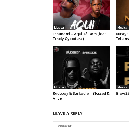
Musica
Musica
Tshunami – Aqui Tá Bom (feat.
Nasty C
Tchely Gybodura)
Tellam
Musica
Musica
Rudeboy & Sarkodie – Blessed &
Blow258
Alive
LEAVE A REPLY