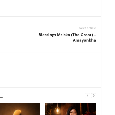
Next article
Blessings Msiska (The Great) –
Amayankha