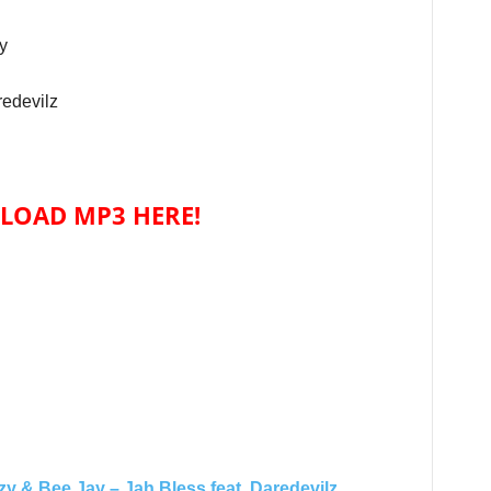
y
redevilz
OAD MP3 HERE!
& Bee Jay – Jah Bless feat. Daredevilz