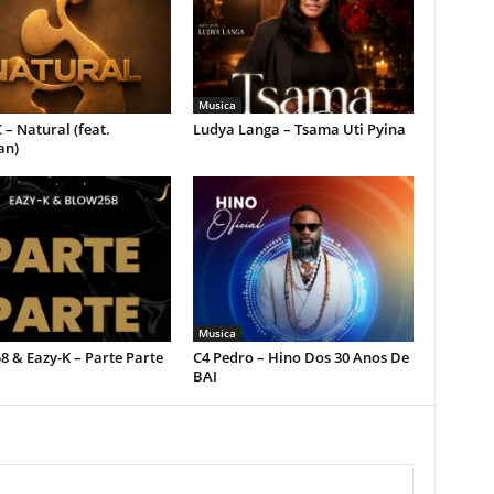
Musica
 – Natural (feat.
Ludya Langa – Tsama Uti Pyina
an)
Musica
 & Eazy-K – Parte Parte
C4 Pedro – Hino Dos 30 Anos De
BAI