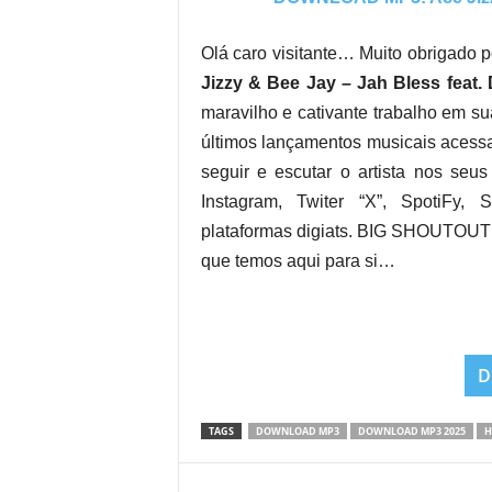
Olá caro visitante… Muito obrigado p
Jizzy & Bee Jay – Jah Bless feat. 
maravilho e cativante trabalho em su
últimos lançamentos musicais acessa
seguir e escutar o artista nos seus
Instagram, Twiter “X”, SpotiFy,
plataformas digiats. BIG SHOUTOUT 
que temos aqui para si…
D
TAGS
DOWNLOAD MP3
DOWNLOAD MP3 2025
H