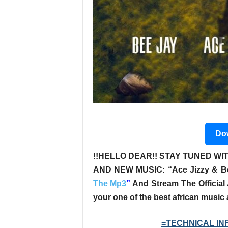
Dow
!!HELLO DEAR!! STAY TUNED WIT
AND NEW MUSIC:
“Ace Jizzy & Be
The Mp3
”
And Stream The Official 
your one of the best african music
=TECHNICAL INF