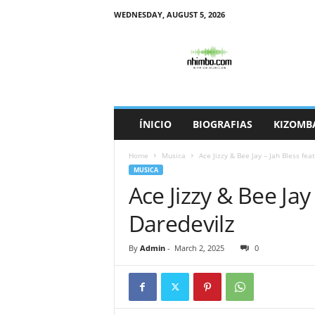
WEDNESDAY, AUGUST 5, 2026
N
h
i
m
b
o
ÍNICIO
BIOGRAFIAS
KIZOMB
Home
Musica
Ace Jizzy & Bee Jay – Jah Bless fea
MUSICA
Ace Jizzy & Bee Jay 
Daredevilz
By
Admin
-
March 2, 2025
0