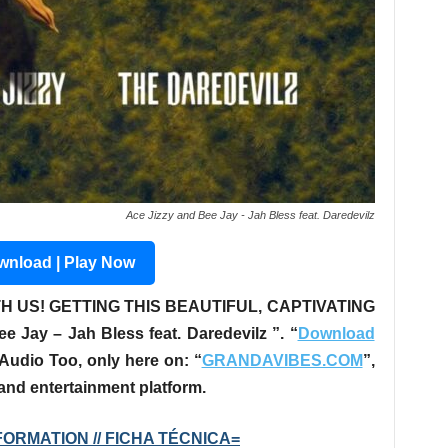
Ace Jizzy and Bee Jay - Jah Bless feat. Daredevilz
nload | Play Now
H US! GETTING THIS BEAUTIFUL, CAPTIVATING
e Jay – Jah Bless feat. Daredevilz ”
. “
Download
Audio Too, only here on: “
GRANDAVIBES.COM
”,
 and entertainment platform.
ORMATION // FICHA TÉCNICA=