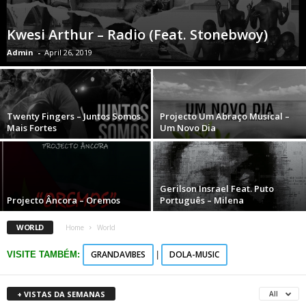
Kwesi Arthur – Radio (Feat. Stonebwoy)
Admin
-
April 26, 2019
Twenty Fingers – Juntos Somos
Projecto Um Abraço Musical –
Mais Fortes
Um Novo Dia
Gerilson Insrael Feat. Puto
Projecto Âncora – Oremos
Português – Milena
WORLD
Home
World
GRANDAVIBES
DOLA-MUSIC
VISITE TAMBÉM:
|
+ VISTAS DA SEMANAS
All