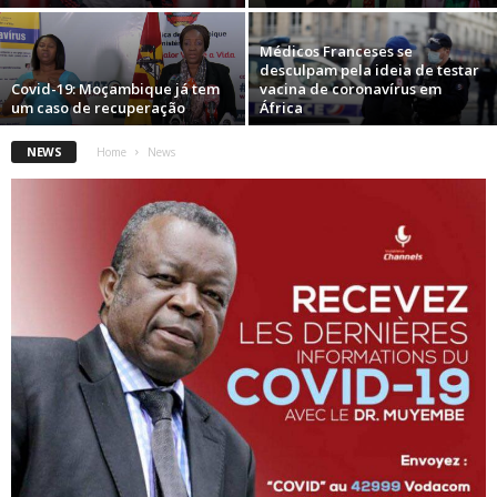
Médicos Franceses se
desculpam pela ideia de testar
Covid-19: Moçambique já tem
vacina de coronavírus em
um caso de recuperação
África
NEWS
Home
News