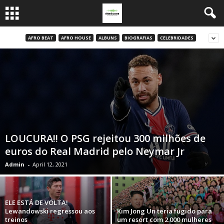
AFRO BEAT
AFRO HOUSE
ALBUNS
BIOGRAFIAS
CELEBRIDADES
LOUCURA!! O PSG rejeitou 300 milhões de
euros do Real Madrid pelo Neymar Jr
Admin
-
April 12, 2021
ELE ESTÁ DE VOLTA!
Lewandowski regressou aos
Kim Jong Un teria fugido para
treinos
um resort com 2.000 mulheres