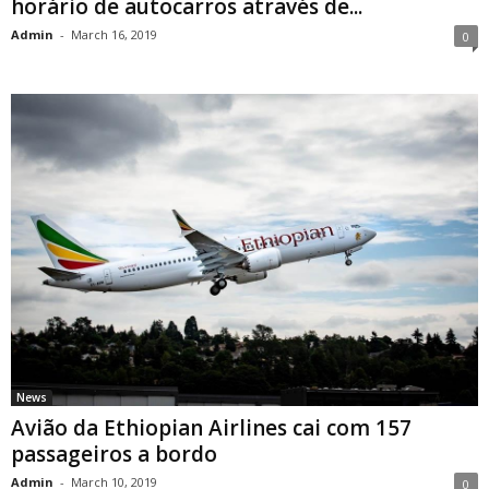
horário de autocarros através de...
Admin
-
March 16, 2019
0
News
Avião da Ethiopian Airlines cai com 157
passageiros a bordo
Admin
-
March 10, 2019
0