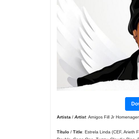
Dow
Artista
/
Artist
: Amigos Fill Jr Homenage
Título
/
Title
: Estrela Linda (CEF, Arieth