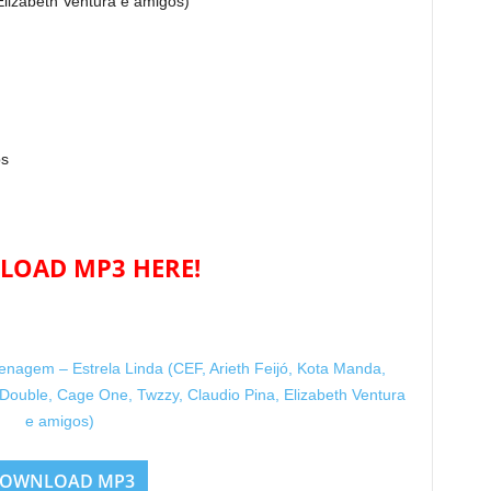
lizabeth Ventura e amigos)
ps
OAD MP3 HERE!
gem – Estrela Linda (CEF, Arieth Feijó, Kota Manda,
 Double, Cage One, Twzzy, Claudio Pina, Elizabeth Ventura
e amigos)
OWNLOAD MP3