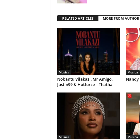
RELATED ARTICLES
MORE FROM AUTHOR
Musica
Musica
Nobantu Vilakazi, Mr Amigo,
Nandy 
Justin99 & Hotfurze – Thatha
Musica
Musica