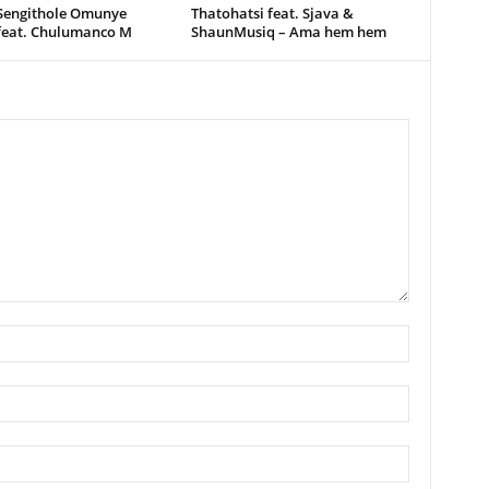
 Sengithole Omunye
Thatohatsi feat. Sjava &
feat. Chulumanco M
ShaunMusiq – Ama hem hem