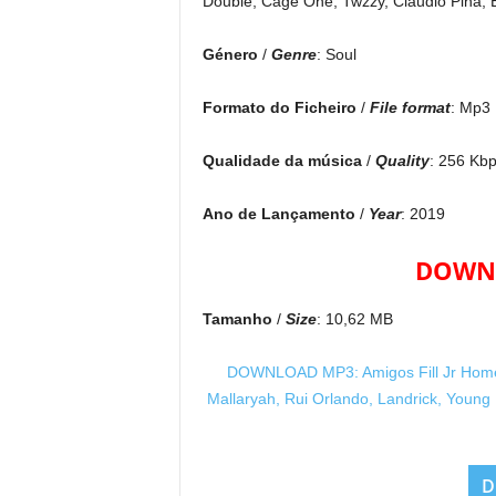
Double, Cage One, Twzzy, Claudio Pina, E
Género
/
Genre
: Soul
Formato do Ficheiro
/
File format
: Mp3
Qualidade da música
/
Quality
: 256 Kb
Ano de Lançamento
/
Year
: 2019
DOWNL
Tamanho
/
Size
: 10,62 MB
DOWNLOAD MP3: Amigos Fill Jr Homena
Mallaryah, Rui Orlando, Landrick, Young
D