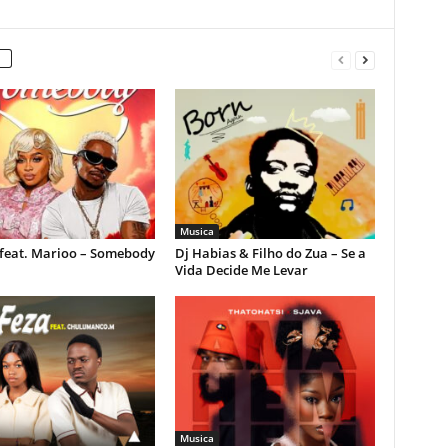
Musica
feat. Marioo – Somebody
Dj Habias & Filho do Zua – Se a
Vida Decide Me Levar
Musica