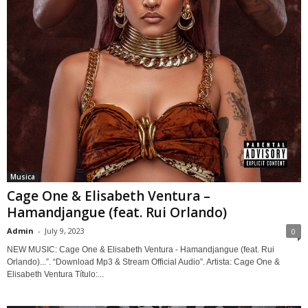
Musica
Cage One & Elisabeth Ventura –
Hamandjangue (feat. Rui Orlando)
Admin
-
July 9, 2023
0
NEW MUSIC: Cage One & Elisabeth Ventura - Hamandjangue (feat. Rui
Orlando)...”. “Download Mp3 & Stream Official Audio”. Artista: Cage One &
Elisabeth Ventura Título:...