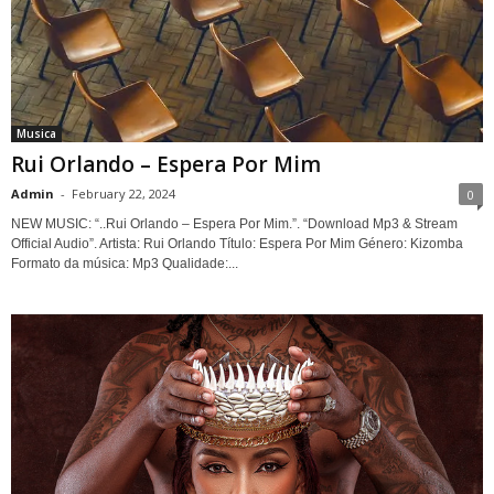
Musica
Rui Orlando – Espera Por Mim
Admin
-
February 22, 2024
0
NEW MUSIC: “..Rui Orlando – Espera Por Mim.”. “Download Mp3 & Stream
Official Audio”. Artista: Rui Orlando Título: Espera Por Mim Género: Kizomba
Formato da música: Mp3 Qualidade:...