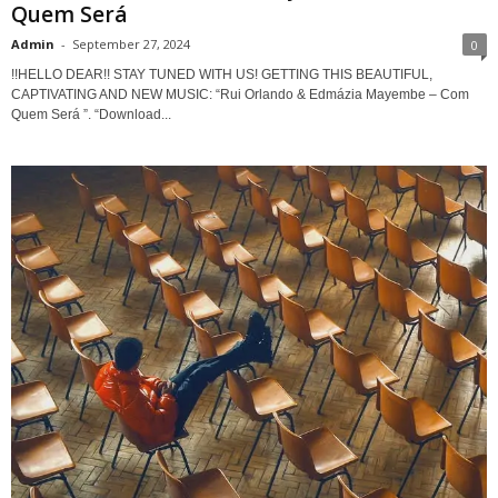
Quem Será
Admin
-
September 27, 2024
0
!!HELLO DEAR!! STAY TUNED WITH US! GETTING THIS BEAUTIFUL,
CAPTIVATING AND NEW MUSIC: “Rui Orlando & Edmázia Mayembe – Com
Quem Será ”. “Download...