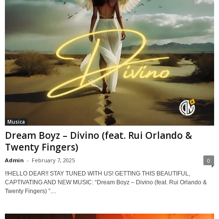
Musica
Dream Boyz – Divino (feat. Rui Orlando &
Twenty Fingers)
Admin
-
February 7, 2025
0
!!HELLO DEAR!! STAY TUNED WITH US! GETTING THIS BEAUTIFUL,
CAPTIVATING AND NEW MUSIC: “Dream Boyz – Divino (feat. Rui Orlando &
Twenty Fingers) ”....