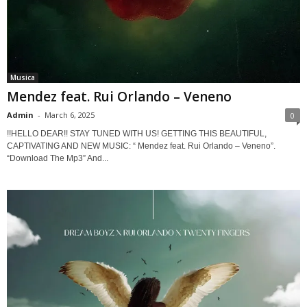
Musica
Mendez feat. Rui Orlando – Veneno
Admin
-
March 6, 2025
0
!!HELLO DEAR!! STAY TUNED WITH US! GETTING THIS BEAUTIFUL,
CAPTIVATING AND NEW MUSIC: “ Mendez feat. Rui Orlando – Veneno”.
“Download The Mp3” And...