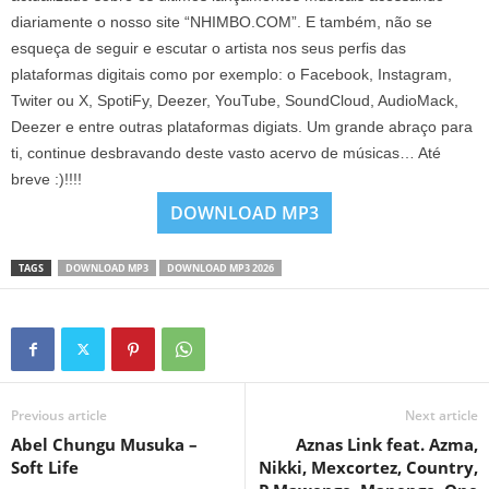
diariamente o nosso site “NHIMBO.COM”. E também, não se
esqueça de seguir e escutar o artista nos seus perfis das
plataformas digitais como por exemplo: o Facebook, Instagram,
Twiter ou X, SpotiFy, Deezer, YouTube, SoundCloud, AudioMack,
Deezer e entre outras plataformas digiats. Um grande abraço para
ti, continue desbravando deste vasto acervo de músicas… Até
breve :)!!!!
DOWNLOAD MP3
TAGS
DOWNLOAD MP3
DOWNLOAD MP3 2026
Previous article
Next article
Abel Chungu Musuka –
Aznas Link feat. Azma,
Soft Life
Nikki, Mexcortez, Country,