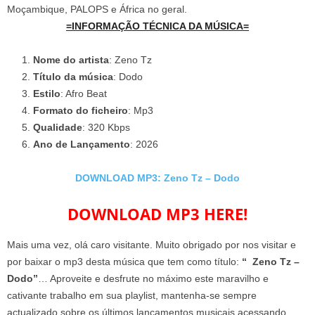
Moçambique, PALOPS e África no geral.
=INFORMAÇÃO TÉCNICA DA MÚSICA=
Nome do artista
: Zeno Tz
Título da música
: Dodo
Estilo
: Afro Beat
Formato do ficheiro
: Mp3
Qualidade
: 320 Kbps
Ano de Lançamento
: 2026
DOWNLOAD MP3: Zeno Tz – Dodo
DOWNLOAD MP3 HERE!
Mais uma vez, olá caro visitante. Muito obrigado por nos visitar e
por baixar o mp3 desta música que tem como título:
“ Zeno Tz –
Dodo”
… Aproveite e desfrute no máximo este maravilho e
cativante trabalho em sua playlist, mantenha-se sempre
actualizado sobre os últimos lançamentos musicais acessando