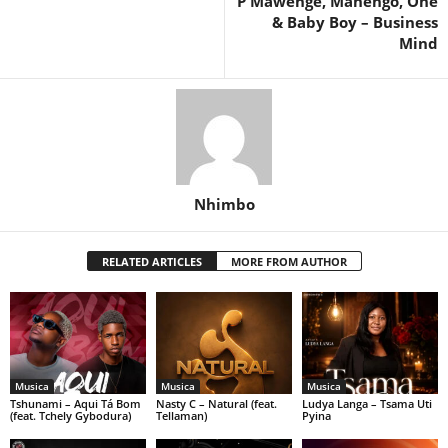
P Mawenge, Manengo, One
& Baby Boy – Business
Mind
Nhimbo
RELATED ARTICLES
MORE FROM AUTHOR
Musica
Musica
Musica
Tshunami – Aqui Tá Bom
Nasty C – Natural (feat.
Ludya Langa – Tsama Uti
(feat. Tchely Gybodura)
Tellaman)
Pyina