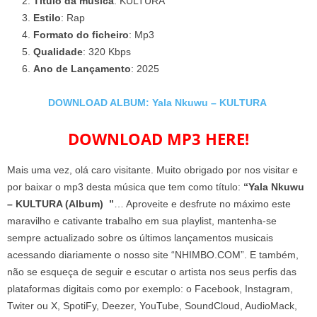
Título da música
: KULTURA
Estilo
: Rap
Formato do ficheiro
: Mp3
Qualidade
: 320 Kbps
Ano de Lançamento
: 2025
DOWNLOAD ALBUM: Yala Nkuwu – KULTURA
DOWNLOAD MP3 HERE!
Mais uma vez, olá caro visitante. Muito obrigado por nos visitar e
por baixar o mp3 desta música que tem como título:
“Yala Nkuwu
– KULTURA (Album) ”
… Aproveite e desfrute no máximo este
maravilho e cativante trabalho em sua playlist, mantenha-se
sempre actualizado sobre os últimos lançamentos musicais
acessando diariamente o nosso site “NHIMBO.COM”. E também,
não se esqueça de seguir e escutar o artista nos seus perfis das
plataformas digitais como por exemplo: o Facebook, Instagram,
Twiter ou X, SpotiFy, Deezer, YouTube, SoundCloud, AudioMack,