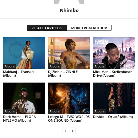
Nhimbo
RELATED ARTICLES
MORE FROM AUTHOR
Albuns
Albuns
Albuns
Makhanj – Transkei
DJ Zinhle – ZINHLE
Mick Man – Stellenbosch
(Album)
(Album)
Drive (Album)
Albuns
Albuns
Albuns
Dark Horse – FLORA
Lesego M – TWO WORLDS
Davido – Oriadé (Album)
NTLEMO (Album)
ONE SOUND (Album)