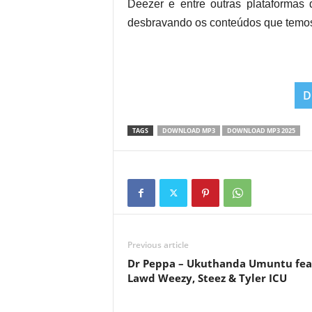
Deezer e entre outras plataforma
desbravando os conteúdos que temos
D
TAGS
DOWNLOAD MP3
DOWNLOAD MP3 2025
Previous article
Dr Peppa – Ukuthanda Umuntu fea
Lawd Weezy, Steez & Tyler ICU