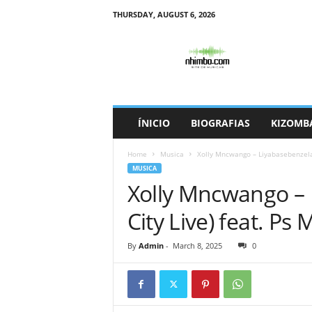
THURSDAY, AUGUST 6, 2026
N
h
i
m
b
o
ÍNICIO
BIOGRAFIAS
KIZOMB
Home
Musica
Xolly Mncwango – Liyabasebenzela 
MUSICA
Xolly Mncwango – 
City Live) feat. P
By
Admin
-
March 8, 2025
0