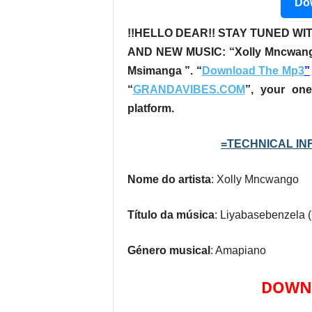
Dow
!!HELLO DEAR!! STAY TUNED WIT
AND NEW MUSIC:
“Xolly Mncwango
Msimanga ”
. “
Download The Mp3
”
“
GRANDAVIBES.COM
”, your one
platform.
=TECHNICAL INF
Nome do artista
: Xolly Mncwango
Título da música
: Liyabasebenzela (
Género musical
: Amapiano
DOWNL