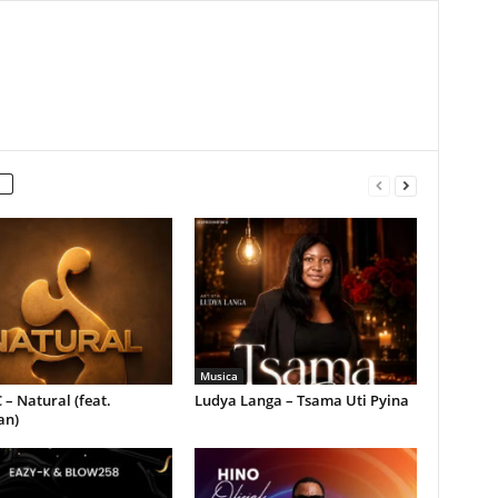
Musica
 – Natural (feat.
Ludya Langa – Tsama Uti Pyina
an)