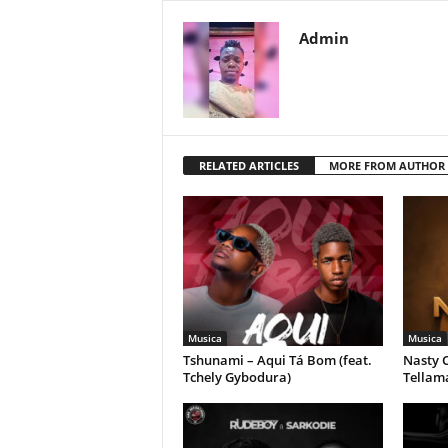
Admin
RELATED ARTICLES
MORE FROM AUTHOR
Musica
Musica
Tshunami – Aqui Tá Bom (feat.
Nasty C
Tchely Gybodura)
Tellam