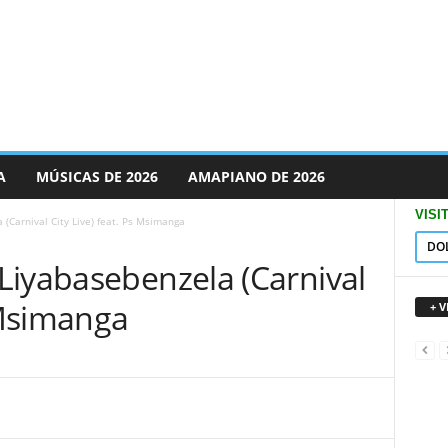
A
MÚSICAS DE 2026
AMAPIANO DE 2026
VISI
(Carnival City Live) feat. Ps Msimanga
DO
Liyabasebenzela (Carnival
s Msimanga
+ 