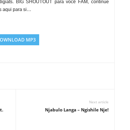
s digiats. BIG SHOUTOUT para você FAM, continue
 aqui para si…
OWNLOAD MP3
Next article
t.
Njabulo Langa – Ngishile Nje!