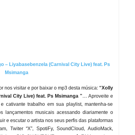
Liyabasebenzela (Carnival City Live) feat. Ps
Msimanga
r nos visitar e por baixar o mp3 desta música:
“Xolly
val City Live) feat. Ps Msimanga ”
… Aproveite e
e cativante trabalho em sua playlist, mantenha-se
os lançamentos musicais acessando diariamente o
ir e escutar o artista nos seus perfis das plataformas
ram, Twiter “X”, SpotiFy, SoundCloud, AudioMack,