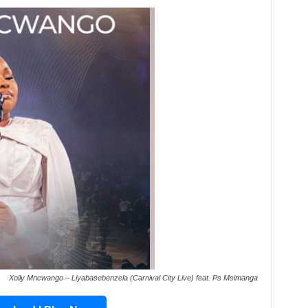
Xolly Mncwango – Liyabasebenzela (Carnival City Live) feat. Ps Msimanga