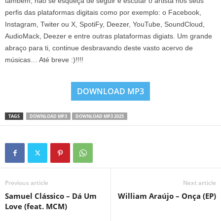
também, não se esqueça de seguir e escutar o artista nos seus
perfis das plataformas digitais como por exemplo: o Facebook,
Instagram, Twiter ou X, SpotiFy, Deezer, YouTube, SoundCloud,
AudioMack, Deezer e entre outras plataformas digiats. Um grande
abraço para ti, continue desbravando deste vasto acervo de
músicas… Até breve :)!!!!
DOWNLOAD MP3
TAGS
DOWNLOAD MP3
DOWNLOAD MP3 2025
Previous article
Next article
Samuel Clássico – Dá Um
William Araújo – Onça (EP)
Love (feat. MCM)