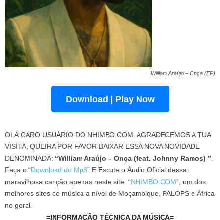
William Araújo – Onça (EP)
Download | Play Now
OLÁ CARO USUÁRIO DO NHIMBO.COM. AGRADECEMOS A TUA
VISITA, QUEIRA POR FAVOR BAIXAR ESSA NOVA NOVIDADE
DENOMINADA:
“William Araújo – Onça (feat. Johnny Ramos) ”
.
Faça o “
Download do Mp3
” E Escute o Áudio Oficial dessa
maravilhosa canção apenas neste site: “
NHIMBO.COM
”, um dos
melhores sites de música a nível de Moçambique, PALOPS e África
no geral.
=INFORMAÇÃO TÉCNICA DA MÚSICA=