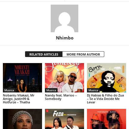
Nhimbo
RELATED ARTICLES
MORE FROM AUTHOR
Musica
Musica
Musica
Nobantu Vilakazi, Mr
Nandy feat. Marioo –
Dj Habias & Filho do Zua
Amigo, Justin99 &
Somebody
– Se a Vida Decide Me
Hotfurze – Thatha
Levar