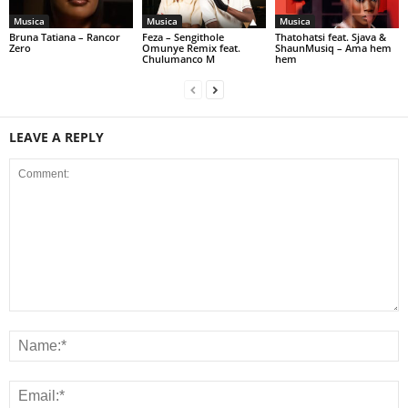
Musica
Musica
Musica
Bruna Tatiana – Rancor
Feza – Sengithole
Thatohatsi feat. Sjava &
Zero
Omunye Remix feat.
ShaunMusiq – Ama hem
Chulumanco M
hem
LEAVE A REPLY