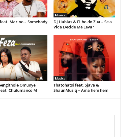
Musica
feat. Marioo – Somebody
Dj Habias & Filho do Zua – Se a
Vida Decide Me Levar
Musica
 Sengithole Omunye
Thatohatsi feat. Sjava &
feat. Chulumanco M
ShaunMusiq – Ama hem hem