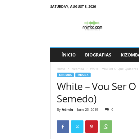
SATURDAY, AUGUST 8, 2026
N
h
i
m
b
o
ÍNICIO
BIOGRAFIAS
KIZOMB
Home
Kizomba
White – Vou Ser O Que Quiseres 
KIZOMBA
MUSICA
White – Vou Ser O 
Semedo)
By
Admin
-
June 23, 2019
0