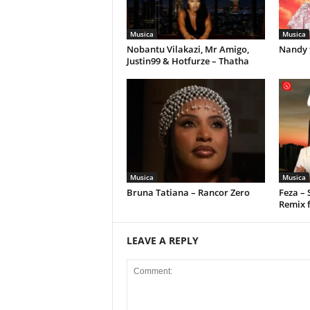
Musica
Musica
Nobantu Vilakazi, Mr Amigo,
Nandy 
Justin99 & Hotfurze – Thatha
Musica
Musica
Bruna Tatiana – Rancor Zero
Feza –
Remix 
LEAVE A REPLY