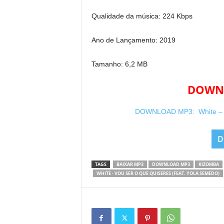
Qualidade da música: 224 Kbps
Ano de Lançamento: 2019
Tamanho: 6,2 MB
DOWNL
DOWNLOAD MP3: White – Vo
D
TAGS
BAIXAR MP3
DOWNLOAD MP3
KIZOMBA
WHITE - VOU SER O QUE QUISERES (FEAT. YOLA SEMEDO)