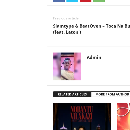
Previous article
Slamtype & BeatOven – Toca Na B
(feat. Laton )
Admin
RELATED ARTICLES
MORE FROM AUTHOR