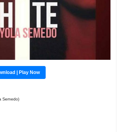
nload | Play Now
la Semedo)