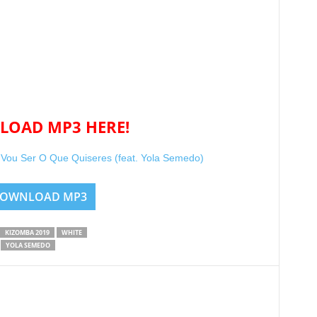
OAD MP3 HERE!
u Ser O Que Quiseres (feat. Yola Semedo)
OWNLOAD MP3
KIZOMBA 2019
WHITE
YOLA SEMEDO