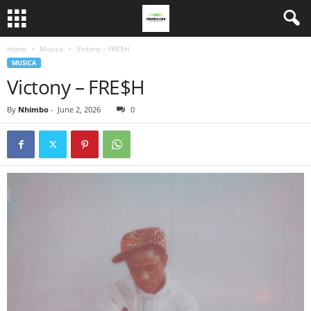
Home
Musica
Victony – FRE$H
MUSICA
Victony – FRE$H
By
Nhimbo
-
June 2, 2026
0