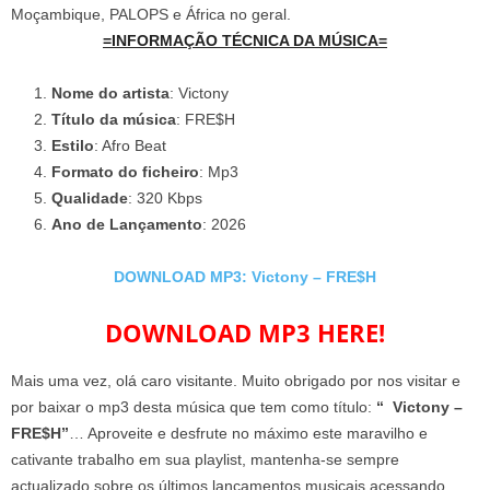
Moçambique, PALOPS e África no geral.
=INFORMAÇÃO TÉCNICA DA MÚSICA=
Nome do artista
: Victony
Título da música
: FRE$H
Estilo
: Afro Beat
Formato do ficheiro
: Mp3
Qualidade
: 320 Kbps
Ano de Lançamento
: 2026
DOWNLOAD MP3: Victony – FRE$H
DOWNLOAD MP3 HERE!
Mais uma vez, olá caro visitante. Muito obrigado por nos visitar e
por baixar o mp3 desta música que tem como título:
“ Victony –
FRE$H”
… Aproveite e desfrute no máximo este maravilho e
cativante trabalho em sua playlist, mantenha-se sempre
actualizado sobre os últimos lançamentos musicais acessando