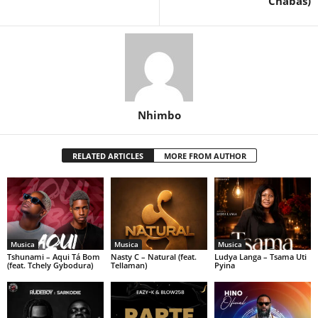
Chabas)
Nhimbo
RELATED ARTICLES
MORE FROM AUTHOR
Musica
Musica
Musica
Tshunami – Aqui Tá Bom
Nasty C – Natural (feat.
Ludya Langa – Tsama Uti
(feat. Tchely Gybodura)
Tellaman)
Pyina