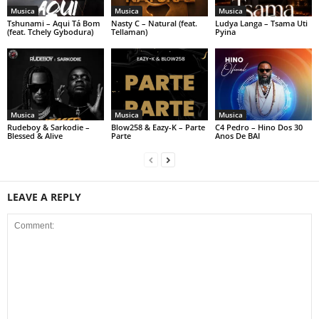
Musica
Musica
Musica
Tshunami – Aqui Tá Bom
Nasty C – Natural (feat.
Ludya Langa – Tsama Uti
(feat. Tchely Gybodura)
Tellaman)
Pyina
Musica
Musica
Musica
Rudeboy & Sarkodie –
Blow258 & Eazy-K – Parte
C4 Pedro – Hino Dos 30
Blessed & Alive
Parte
Anos De BAI
LEAVE A REPLY