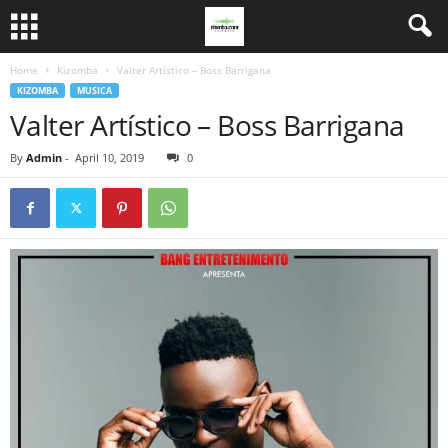
Home
Kizomba
Valter Artístico – Boss Barrigana
KIZOMBA
MUSICA
Valter Artístico – Boss Barrigana
By
Admin
-
April 10, 2019
0