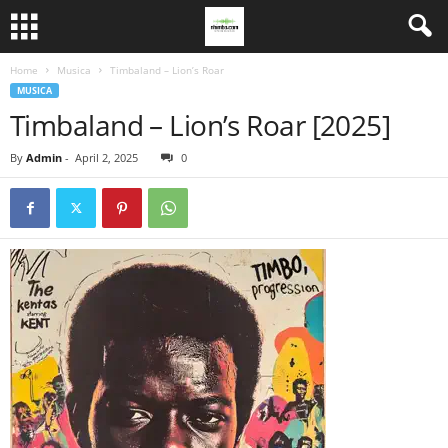
Home
Musica
Timbaland – Lion’s Roar
MUSICA
Timbaland – Lion’s Roar [2025]
By
Admin
-
April 2, 2025
0