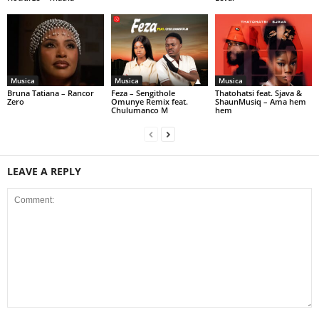
Musica
Musica
Musica
Bruna Tatiana – Rancor
Feza – Sengithole
Thatohatsi feat. Sjava &
Zero
Omunye Remix feat.
ShaunMusiq – Ama hem
Chulumanco M
hem
LEAVE A REPLY