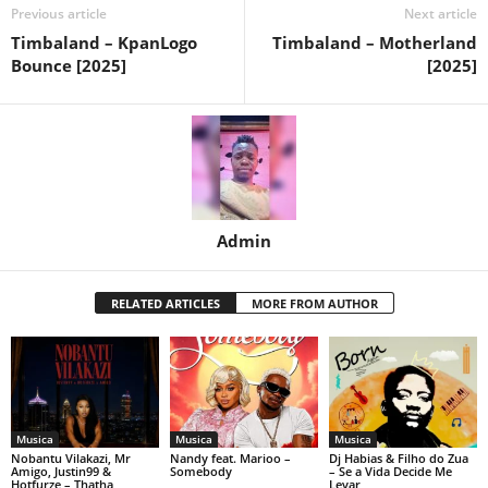
Previous article
Next article
Timbaland – KpanLogo
Timbaland – Motherland
Bounce [2025]
[2025]
Admin
RELATED ARTICLES
MORE FROM AUTHOR
Musica
Musica
Musica
Nobantu Vilakazi, Mr
Nandy feat. Marioo –
Dj Habias & Filho do Zua
Amigo, Justin99 &
Somebody
– Se a Vida Decide Me
Hotfurze – Thatha
Levar