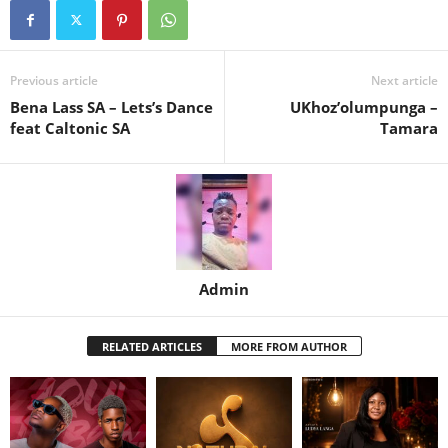
Previous article
Next article
Bena Lass SA – Lets’s Dance
UKhoz’olumpunga –
feat Caltonic SA
Tamara
Admin
RELATED ARTICLES
MORE FROM AUTHOR