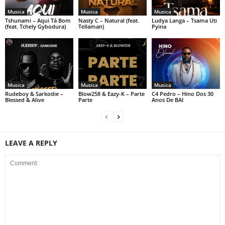
Musica
Musica
Musica
Tshunami – Aqui Tá Bom
Nasty C – Natural (feat.
Ludya Langa – Tsama Uti
(feat. Tchely Gybodura)
Tellaman)
Pyina
Musica
Musica
Musica
Rudeboy & Sarkodie –
Blow258 & Eazy-K – Parte
C4 Pedro – Hino Dos 30
Blessed & Alive
Parte
Anos De BAI
LEAVE A REPLY