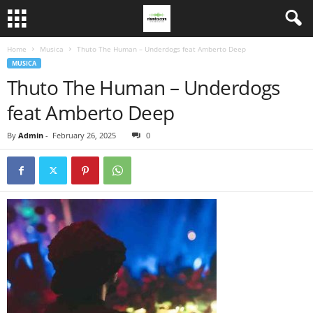
Home
Musica
Thuto The Human – Underdogs feat Amberto Deep
MUSICA
Thuto The Human – Underdogs
feat Amberto Deep
By
Admin
-
February 26, 2025
0