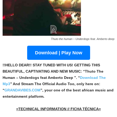
Thuto the human – Underdogs feat. Amberto deep
Download | Play Now
!!HELLO DEAR!! STAY TUNED WITH US! GETTING THIS
BEAUTIFUL, CAPTIVATING AND NEW MUSIC: “Thuto The
Human – Underdogs feat Amberto Deep ”. “
Download The
Mp3
”
And Stream The Official Audio Too, only here on:
“
GRANDAVIBES.COM
”, your one of the best african music and
entertainment platform.
=TECHNICAL INFORMATION // FICHA TÉCNICA=