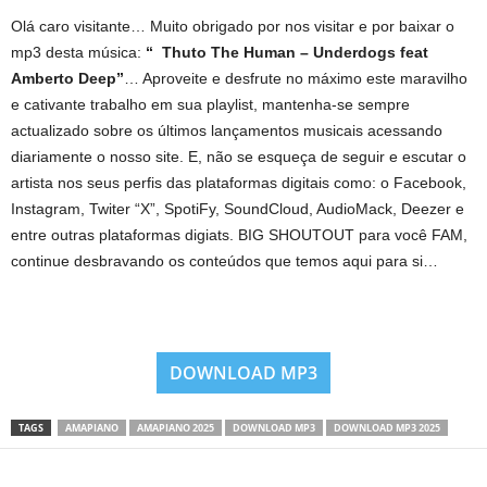
Olá caro visitante… Muito obrigado por nos visitar e por baixar o
mp3 desta música:
“ Thuto The Human – Underdogs feat
Amberto Deep”
… Aproveite e desfrute no máximo este maravilho
e cativante trabalho em sua playlist, mantenha-se sempre
actualizado sobre os últimos lançamentos musicais acessando
diariamente o nosso site. E, não se esqueça de seguir e escutar o
artista nos seus perfis das plataformas digitais como: o Facebook,
Instagram, Twiter “X”, SpotiFy, SoundCloud, AudioMack, Deezer e
entre outras plataformas digiats. BIG SHOUTOUT para você FAM,
continue desbravando os conteúdos que temos aqui para si…
DOWNLOAD MP3
TAGS
AMAPIANO
AMAPIANO 2025
DOWNLOAD MP3
DOWNLOAD MP3 2025