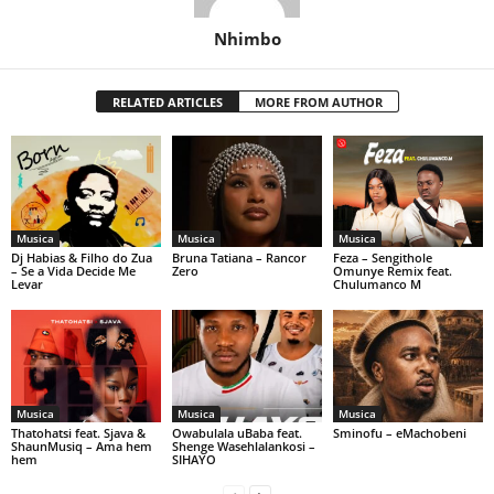
Nhimbo
RELATED ARTICLES
MORE FROM AUTHOR
Musica
Musica
Musica
Dj Habias & Filho do Zua
Bruna Tatiana – Rancor
Feza – Sengithole
– Se a Vida Decide Me
Zero
Omunye Remix feat.
Levar
Chulumanco M
Musica
Musica
Musica
Thatohatsi feat. Sjava &
Owabulala uBaba feat.
Sminofu – eMachobeni
ShaunMusiq – Ama hem
Shenge Wasehlalankosi –
hem
SIHAYO