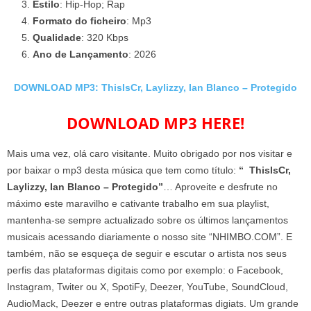
Estilo
: Hip-Hop; Rap
Formato do ficheiro
: Mp3
Qualidade
: 320 Kbps
Ano de Lançamento
: 2026
DOWNLOAD MP3: ThisIsCr, Laylizzy, Ian Blanco – Protegido
DOWNLOAD MP3 HERE!
Mais uma vez, olá caro visitante. Muito obrigado por nos visitar e
por baixar o mp3 desta música que tem como título:
“ ThisIsCr,
Laylizzy, Ian Blanco – Protegido”
… Aproveite e desfrute no
máximo este maravilho e cativante trabalho em sua playlist,
mantenha-se sempre actualizado sobre os últimos lançamentos
musicais acessando diariamente o nosso site “NHIMBO.COM”. E
também, não se esqueça de seguir e escutar o artista nos seus
perfis das plataformas digitais como por exemplo: o Facebook,
Instagram, Twiter ou X, SpotiFy, Deezer, YouTube, SoundCloud,
AudioMack, Deezer e entre outras plataformas digiats. Um grande