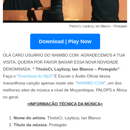
ThisIsCr, Laylizzy, Ian Blanco – Protegido
Download | Play Now
OLÁ CARO USUÁRIO DO NHIMBO.COM. AGRADECEMOS A TUA
VISITA, QUEIRA POR FAVOR BAIXAR ESSA NOVA NOVIDADE
DENOMINADA:
“ ThisIsCr, Laylizzy, Ian Blanco – Protegido”
.
Faça o “
Download do Mp3
” E Escute o Áudio Oficial dessa
maravilhosa canção apenas neste site: “
NHIMBO.COM
”, um dos
melhores sites de música a nível de Moçambique, PALOPS e África
no geral.
=INFORMAÇÃO TÉCNICA DA MÚSICA=
Nome do artista
: ThisIsCr, Laylizzy, Ian Blanco
Título da música
: Protegido