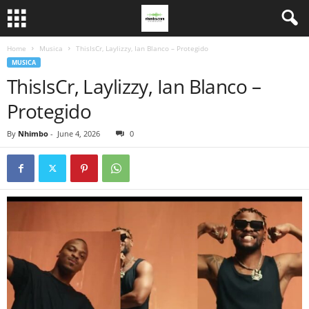
Home
Musica
ThisIsCr, Laylizzy, Ian Blanco – Protegido
MUSICA
ThisIsCr, Laylizzy, Ian Blanco –
Protegido
By
Nhimbo
-
June 4, 2026
0