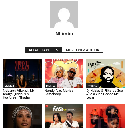
Nhimbo
RELATED ARTICLES
MORE FROM AUTHOR
Musica
Musica
Musica
Nobantu Vilakazi, Mr
Nandy feat. Marioo –
Dj Habias & Filho do Zua
Amigo, Justin99 &
Somebody
– Se a Vida Decide Me
Hotfurze – Thatha
Levar