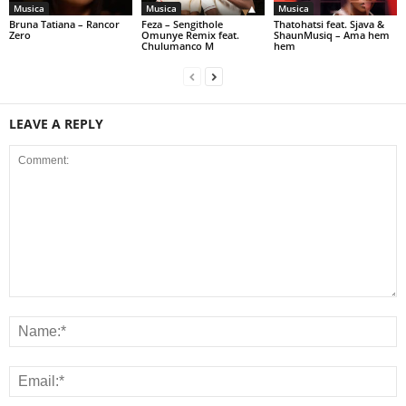
Musica
Musica
Musica
Bruna Tatiana – Rancor
Feza – Sengithole
Thatohatsi feat. Sjava &
Zero
Omunye Remix feat.
ShaunMusiq – Ama hem
Chulumanco M
hem
LEAVE A REPLY