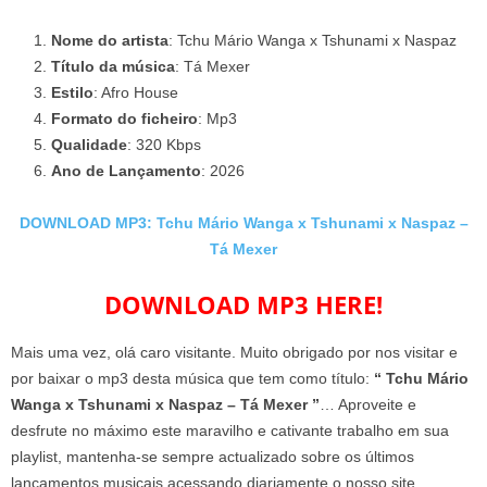
Nome do artista
: Tchu Mário Wanga x Tshunami x Naspaz
Título da música
: Tá Mexer
Estilo
: Afro House
Formato do ficheiro
: Mp3
Qualidade
: 320 Kbps
Ano de Lançamento
: 2026
DOWNLOAD MP3: Tchu Mário Wanga x Tshunami x Naspaz –
Tá Mexer
DOWNLOAD MP3 HERE!
Mais uma vez, olá caro visitante. Muito obrigado por nos visitar e
por baixar o mp3 desta música que tem como título:
“ Tchu Mário
Wanga x Tshunami x Naspaz – Tá Mexer ”
… Aproveite e
desfrute no máximo este maravilho e cativante trabalho em sua
playlist, mantenha-se sempre actualizado sobre os últimos
lançamentos musicais acessando diariamente o nosso site