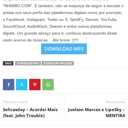
“NHIMBO.COM”. E também, não se esqueça de seguir e escutar o
artista nos seus perfis das plataformas digitais como por exemplo:
o Facebook, Instagram, Twiter ou X, SpotiFy, Deezer, YouTube,
SoundCloud, AudioMack, Deezer e entre outras plataformas
digiats. Um grande abraço para ti, continue desbravando deste
vasto acervo de músicas… Até breve :)!!!!
DOWNLOAD MP3
TAGS
DOWNLOAD MP3
DOWNLOAD MP3 2026
Previous article
Next article
Selirasday – Acordei Mais
Juelson Marcos x LipeSky –
(feat. John Trouble)
MENTIRA