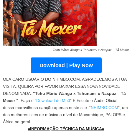
Tchu Mário Wanga x Tshunami x Naspaz – Tá Mexer
Download | Play Now
OLÁ CARO USUÁRIO DO NHIMBO.COM. AGRADECEMOS A TUA
VISITA, QUEIRA POR FAVOR BAIXAR ESSA NOVA NOVIDADE
DENOMINADA:
“Tchu Mário Wanga x Tshunami x Naspaz – Tá
Mexer ”
. Faça o “
Download do Mp3
” E Escute o Áudio Oficial
dessa maravilhosa canção apenas neste site: “
NHIMBO.COM
”, um
dos melhores sites de música a nível de Moçambique, PALOPS e
África no geral.
=INFORMAÇÃO TÉCNICA DA MÚSICA=