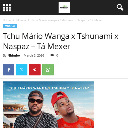
Home
Musica
Tchu Mário Wanga x Tshunami x Naspaz – Tá Mexer
MUSICA
Tchu Mário Wanga x Tshunami x
Naspaz – Tá Mexer
By
Nhimbo
-
March 3, 2026
0