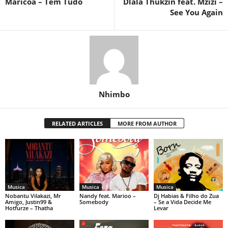
Maricoa – Tem Tudo
Dlala Thukzin feat. Mzizi –
See You Again
Nhimbo
RELATED ARTICLES
MORE FROM AUTHOR
Musica
Musica
Musica
Nobantu Vilakazi, Mr
Nandy feat. Marioo –
Dj Habias & Filho do Zua
Amigo, Justin99 &
Somebody
– Se a Vida Decide Me
Hotfurze – Thatha
Levar