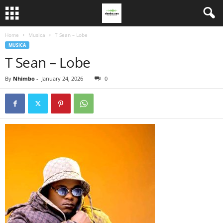
Home
Musica
T Sean – Lobe
MUSICA
T Sean – Lobe
By
Nhimbo
-
January 24, 2026
0