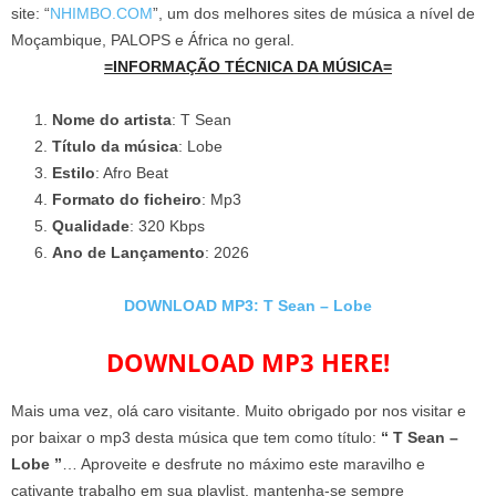
site: “
NHIMBO.COM
”, um dos melhores sites de música a nível de
Moçambique, PALOPS e África no geral.
=INFORMAÇÃO TÉCNICA DA MÚSICA=
Nome do artista
: T Sean
Título da música
: Lobe
Estilo
: Afro Beat
Formato do ficheiro
: Mp3
Qualidade
: 320 Kbps
Ano de Lançamento
: 2026
DOWNLOAD MP3: T Sean – Lobe
DOWNLOAD MP3 HERE!
Mais uma vez, olá caro visitante. Muito obrigado por nos visitar e
por baixar o mp3 desta música que tem como título:
“ T Sean –
Lobe ”
… Aproveite e desfrute no máximo este maravilho e
cativante trabalho em sua playlist, mantenha-se sempre