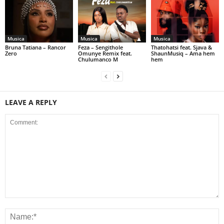
Musica
Musica
Musica
Bruna Tatiana – Rancor
Feza – Sengithole
Thatohatsi feat. Sjava &
Zero
Omunye Remix feat.
ShaunMusiq – Ama hem
Chulumanco M
hem
LEAVE A REPLY