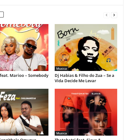
Musica
feat. Marioo – Somebody
Dj Habias & Filho do Zua – Se a
Vida Decide Me Levar
Musica