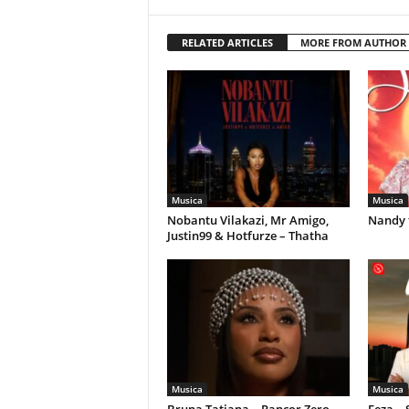
RELATED ARTICLES
MORE FROM AUTHOR
Musica
Musica
Nobantu Vilakazi, Mr Amigo,
Nandy 
Justin99 & Hotfurze – Thatha
Musica
Musica