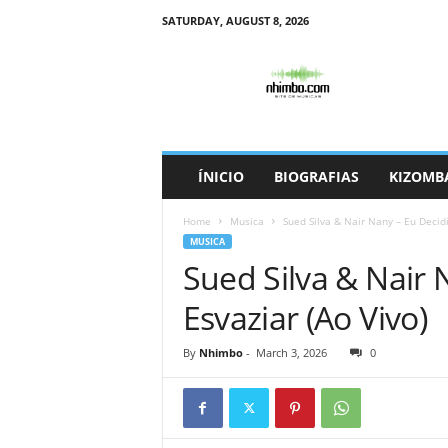
SATURDAY, AUGUST 8, 2026
N
h
i
m
b
o
ÍNICIO
BIOGRAFIAS
KIZOMB
Home
Musica
Sued Silva & Nair Nany – Eu Decidi
MUSICA
Sued Silva & Nair 
Esvaziar (Ao Vivo)
By
Nhimbo
-
March 3, 2026
0