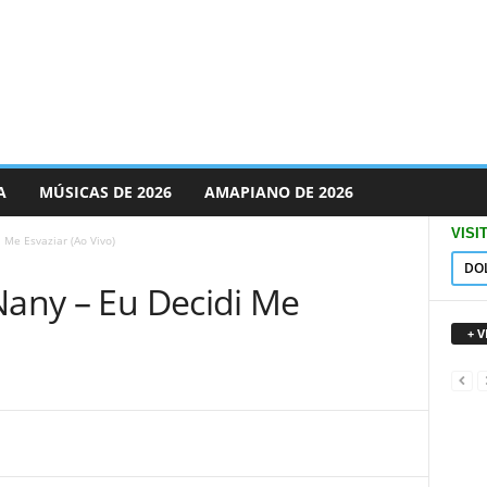
A
MÚSICAS DE 2026
AMAPIANO DE 2026
VISI
 Me Esvaziar (Ao Vivo)
DO
Nany – Eu Decidi Me
+ 