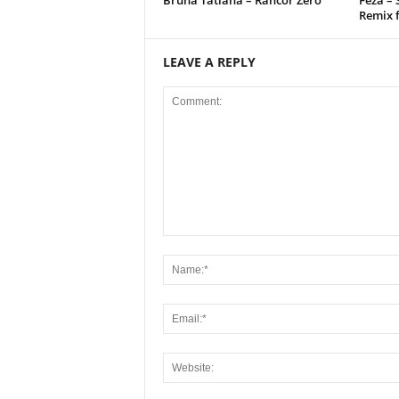
Bruna Tatiana – Rancor Zero
Feza –
Remix 
LEAVE A REPLY