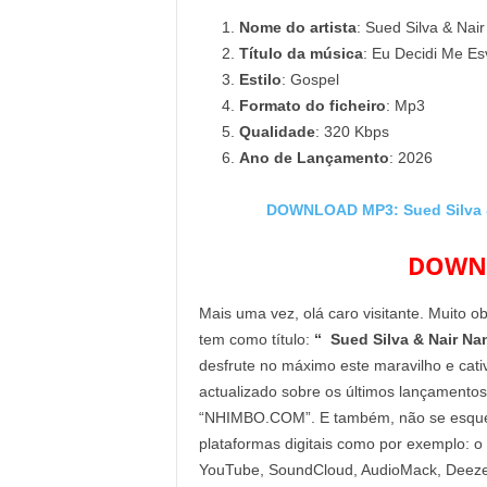
Nome do artista
: Sued Silva & Nai
Título da música
: Eu Decidi Me Es
Estilo
: Gospel
Formato do ficheiro
: Mp3
Qualidade
: 320 Kbps
Ano de Lançamento
: 2026
DOWNLOAD MP3: Sued Silva & 
DOWNL
Mais uma vez, olá caro visitante. Muito o
tem como título:
“ Sued Silva & Nair Nan
desfrute no máximo este maravilho e cati
actualizado sobre os últimos lançamentos
“NHIMBO.COM”. E também, não se esqueça 
plataformas digitais como por exemplo: o
YouTube, SoundCloud, AudioMack, Deezer 