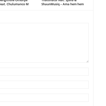
 Sengithole Omunye
Thatohatsi feat. Sjava &
feat. Chulumanco M
ShaunMusiq – Ama hem hem