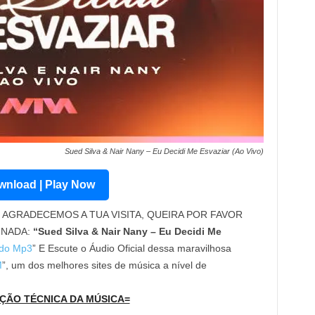
Sued Silva & Nair Nany – Eu Decidi Me Esvaziar (Ao Vivo)
nload | Play Now
AGRADECEMOS A TUA VISITA, QUEIRA POR FAVOR
INADA:
“Sued Silva & Nair Nany – Eu Decidi Me
do Mp3
” E Escute o Áudio Oficial dessa maravilhosa
M
”, um dos melhores sites de música a nível de
ÇÃO TÉCNICA DA MÚSICA=