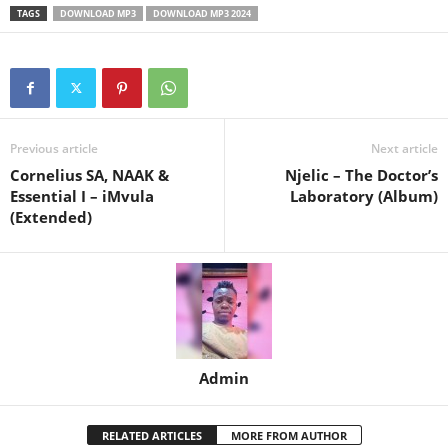
TAGS
DOWNLOAD MP3
DOWNLOAD MP3 2024
Previous article
Next article
Cornelius SA, NAAK &
Njelic – The Doctor’s
Essential I – iMvula
Laboratory (Album)
(Extended)
Admin
RELATED ARTICLES
MORE FROM AUTHOR