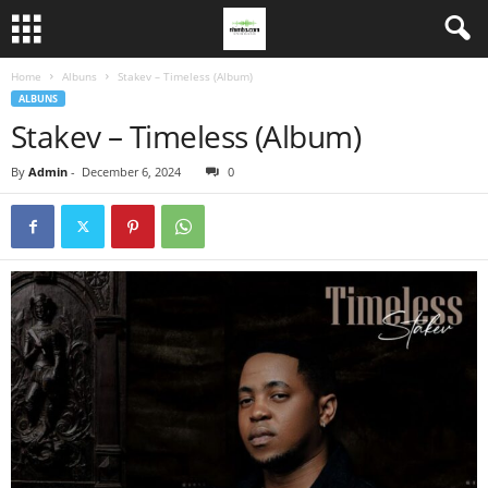
Home
Albuns
Stakev – Timeless (Album)
ALBUNS
Stakev – Timeless (Album)
By
Admin
-
December 6, 2024
0