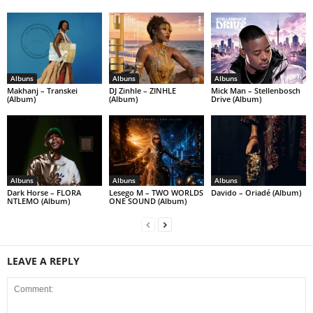
Albuns
Albuns
Albuns
Makhanj – Transkei
DJ Zinhle – ZINHLE
Mick Man – Stellenbosch
(Album)
(Album)
Drive (Album)
Albuns
Albuns
Albuns
Dark Horse – FLORA
Lesego M – TWO WORLDS
Davido – Oriadé (Album)
NTLEMO (Album)
ONE SOUND (Album)
LEAVE A REPLY