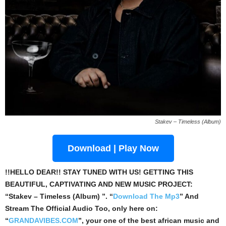
Stakev – Timeless (Album)
Download | Play Now
!!HELLO DEAR!! STAY TUNED WITH US! GETTING THIS
BEAUTIFUL, CAPTIVATING AND NEW MUSIC PROJECT:
“Stakev – Timeless (Album) ”. “
Download The Mp3
”
And
Stream The Official Audio Too, only here on:
“
GRANDAVIBES.COM
”, your one of the best african music and