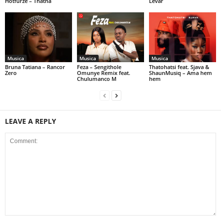
Hotfurze – Thatha
Levar
Musica
Musica
Musica
Bruna Tatiana – Rancor
Feza – Sengithole
Thatohatsi feat. Sjava &
Zero
Omunye Remix feat.
ShaunMusiq – Ama hem
Chulumanco M
hem
LEAVE A REPLY