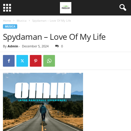
Home
Musica
Spydaman – Love Of My Life
MUSICA
Spydaman – Love Of My Life
By
Admin
-
December 5, 2024
0