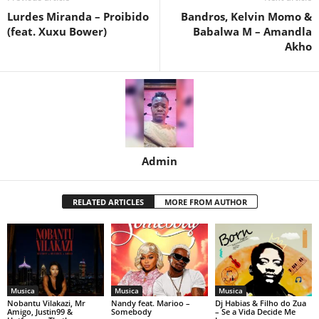
Lurdes Miranda – Proibido
Bandros, Kelvin Momo &
(feat. Xuxu Bower)
Babalwa M – Amandla
Akho
Admin
RELATED ARTICLES
MORE FROM AUTHOR
Musica
Musica
Musica
Nobantu Vilakazi, Mr
Nandy feat. Marioo –
Dj Habias & Filho do Zua
Amigo, Justin99 &
Somebody
– Se a Vida Decide Me