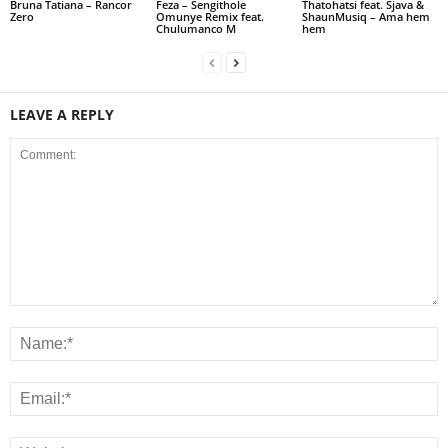
Bruna Tatiana – Rancor
Feza – Sengithole
Thatohatsi feat. Sjava &
Zero
Omunye Remix feat.
ShaunMusiq – Ama hem
Chulumanco M
hem
LEAVE A REPLY