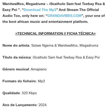
WanitwaMos, Megadrumz – iScathulo Sam feat Teebay Rsa &
Easy Poi ”. “
Download The Mp3
”
And Stream The Official
Audio Too, only here on: “
GRANDAVIBES.COM
”, your one of
the best african music and entertainment platform.
=TECHNICAL INFORMATION // FICHA TÉCNICA=
Nome do artista
: Siziwe Ngema & WanitwaMos, Megadrumz
Título da música
: iScathulo Sam feat Teebay Rsa & Easy Poi
Género musical
: Amapiano
Formato do ficheiro
: Mp3
Qualidade
: 320 Kbps
Ano de Lançamento
: 2024