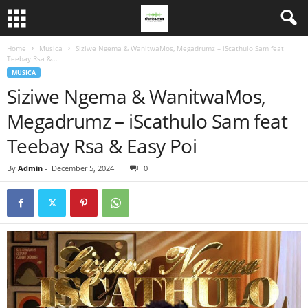
Home
Musica
Siziwe Ngema & WanitwaMos, Megadrumz – iScathulo Sam feat
Teebay Rsa &...
MUSICA
Siziwe Ngema & WanitwaMos,
Megadrumz – iScathulo Sam feat
Teebay Rsa & Easy Poi
By
Admin
-
December 5, 2024
0