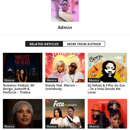
Admin
RELATED ARTICLES
MORE FROM AUTHOR
Musica
Musica
Musica
Nobantu Vilakazi, Mr
Nandy feat. Marioo –
Dj Habias & Filho do Zua
Amigo, Justin99 &
Somebody
– Se a Vida Decide Me
Hotfurze – Thatha
Levar
Musica
Musica
Musica