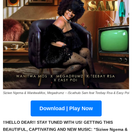
Siziwe Ngema & WanitwaMos, Megadrumz – iScathulo Sam feat Teebay Rsa & Easy Poi
Download | Play Now
!!HELLO DEAR!! STAY TUNED WITH US! GETTING THIS
BEAUTIFUL, CAPTIVATING AND NEW MUSIC: “Siziwe Ngema &