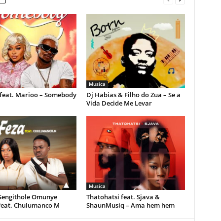
Musica
feat. Marioo – Somebody
Dj Habias & Filho do Zua – Se a
Vida Decide Me Levar
Musica
 Sengithole Omunye
Thatohatsi feat. Sjava &
feat. Chulumanco M
ShaunMusiq – Ama hem hem