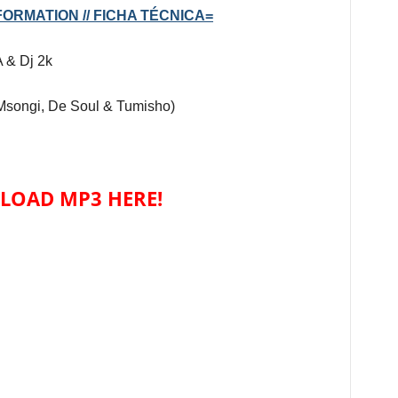
ORMATION // FICHA TÉCNICA=
A & Dj 2k
 Msongi, De Soul & Tumisho)
OAD MP3 HERE!