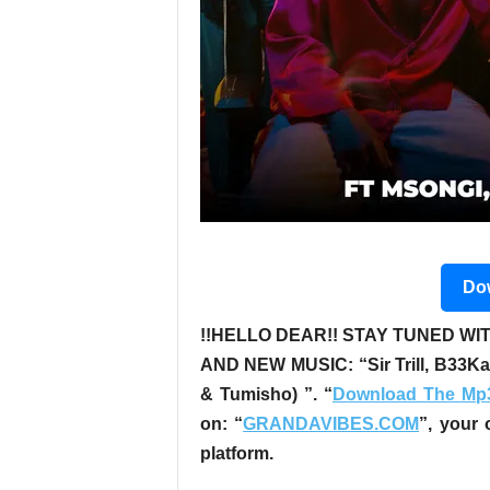
Dow
!!HELLO DEAR!! STAY TUNED WIT
AND NEW MUSIC:
“Sir Trill, B33
& Tumisho) ”
. “
Download The Mp
on: “
GRANDAVIBES.COM
”, your 
platform.