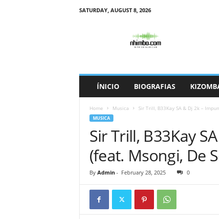
SATURDAY, AUGUST 8, 2026
N
h
i
m
b
o
ÍNICIO
BIOGRAFIAS
KIZOMB
Home
Musica
Sir Trill, B33Kay SA & Dj 2k – Impum
MUSICA
Sir Trill, B33Kay 
(feat. Msongi, De 
By
Admin
-
February 28, 2025
0