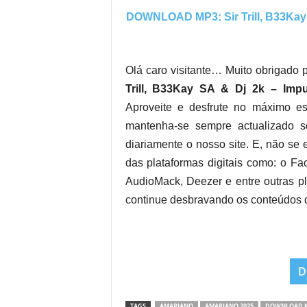
DOWNLOAD MP3: Sir Trill, B33Kay S
Olá caro visitante… Muito obrigado p
Trill, B33Kay SA & Dj 2k – Impu
Aproveite e desfrute no máximo est
mantenha-se sempre actualizado s
diariamente o nosso site. E, não se 
das plataformas digitais como: o Fa
AudioMack, Deezer e entre outras 
continue desbravando os conteúdos 
D
TAGS
AMAPIANO
AMAPIANO 2025
DOWNLOAD 