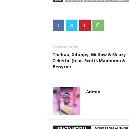
Previous article
Thebuu, Xduppy, Mellow & Sleazy 
Zekethe (feat. Scotts Maphuma &
Benyric)
Admin
RELATED ARTICLES
MORE FROM AUTHOR