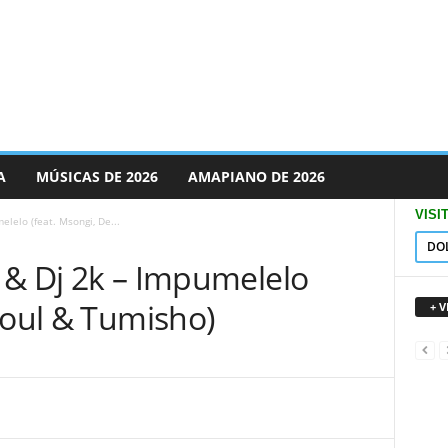
A
MÚSICAS DE 2026
AMAPIANO DE 2026
VISI
elelo (feat. Msongi, De...
DO
SA & Dj 2k – Impumelelo
Soul & Tumisho)
+ 