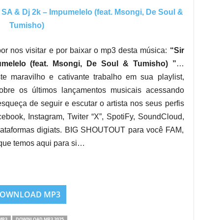
A & Dj 2k – Impumelelo (feat. Msongi, De Soul &
Tumisho)
or nos visitar e por baixar o mp3 desta música:
“Sir
melelo (feat. Msongi, De Soul & Tumisho) ”
…
e maravilho e cativante trabalho em sua playlist,
obre os últimos lançamentos musicais acessando
esqueça de seguir e escutar o artista nos seus perfis
cebook, Instagram, Twiter “X”, SpotiFy, SoundCloud,
plataformas digiats. BIG SHOUTOUT para você FAM,
que temos aqui para si…
OWNLOAD MP3
MP3
DOWNLOAD MP3 2025