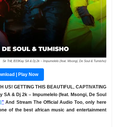
Sir Trill, B33Kay SA & Dj 2k – Impumelelo (feat. Msongi, De Soul & Tumisho)
nload | Play Now
H US! GETTING THIS BEAUTIFUL, CAPTIVATING
Kay SA & Dj 2k – Impumelelo (feat. Msongi, De Soul
3
”
And Stream The Official Audio Too, only here
one of the best african music and entertainment