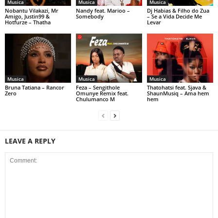
Musica
Musica
Musica
Nobantu Vilakazi, Mr
Nandy feat. Marioo –
Dj Habias & Filho do Zua
Amigo, Justin99 &
Somebody
– Se a Vida Decide Me
Hotfurze – Thatha
Levar
Musica
Musica
Musica
Bruna Tatiana – Rancor
Feza – Sengithole
Thatohatsi feat. Sjava &
Zero
Omunye Remix feat.
ShaunMusiq – Ama hem
Chulumanco M
hem
LEAVE A REPLY