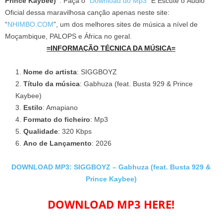
Prince Kaybee)”
. Faça o “
Download do Mp3
” E Escute o Áudio
Oficial dessa maravilhosa canção apenas neste site:
“
NHIMBO.COM
”, um dos melhores sites de música a nível de
Moçambique, PALOPS e África no geral.
=INFORMAÇÃO TÉCNICA DA MÚSICA=
Nome do artista
: SIGGBOYZ
Título da música
: Gabhuza (feat. Busta 929 & Prince
Kaybee)
Estilo
: Amapiano
Formato do ficheiro
: Mp3
Qualidade
: 320 Kbps
Ano de Lançamento
: 2026
DOWNLOAD MP3: SIGGBOYZ – Gabhuza (feat. Busta 929 &
Prince Kaybee)
DOWNLOAD MP3 HERE!