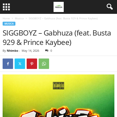
Home
Musica
SIGGBOYZ – Gabhuza (feat. Busta 929 & Prince Kaybee)
MUSICA
SIGGBOYZ – Gabhuza (feat. Busta
929 & Prince Kaybee)
By
Nhimbo
-
May 14, 2026
0