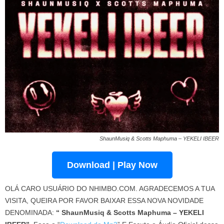
ShaunMusiq & Scotts Maphuma – YEKELI IBEER
Download | Play Now
OLÁ CARO USUÁRIO DO NHIMBO.COM. AGRADECEMOS A TUA
VISITA, QUEIRA POR FAVOR BAIXAR ESSA NOVA NOVIDADE
DENOMINADA:
“ ShaunMusiq & Scotts Maphuma – YEKELI