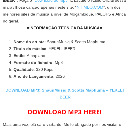
IBEER”
. Faça o “
Download do Mp3
” E Escute o Áudio Oficial dessa
maravilhosa canção apenas neste site: “
NHIMBO.COM
”, um dos
melhores sites de música a nível de Moçambique, PALOPS e África
no geral.
=INFORMAÇÃO TÉCNICA DA MÚSICA=
Nome do artista
: ShaunMusiq & Scotts Maphuma
Título da música
: YEKELI IBEER
Estilo
: Amapiano
Formato do ficheiro
: Mp3
Qualidade
: 320 Kbps
Ano de Lançamento
: 2026
DOWNLOAD MP3: ShaunMusiq & Scotts Maphuma – YEKELI
IBEER
DOWNLOAD MP3 HERE!
Mais uma vez, olá caro visitante. Muito obrigado por nos visitar e