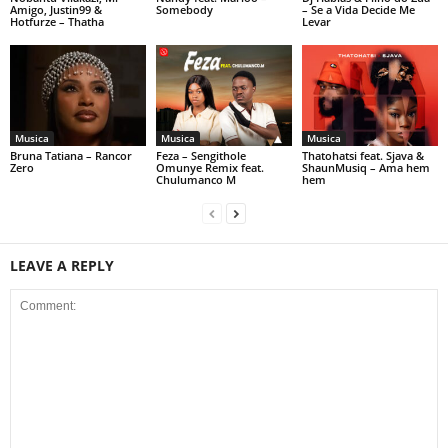
Amigo, Justin99 &
Somebody
– Se a Vida Decide Me
Hotfurze – Thatha
Levar
Musica
Musica
Musica
Bruna Tatiana – Rancor
Feza – Sengithole
Thatohatsi feat. Sjava &
Zero
Omunye Remix feat.
ShaunMusiq – Ama hem
Chulumanco M
hem
LEAVE A REPLY