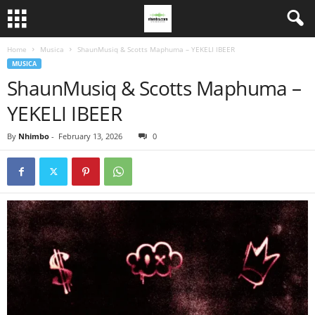
Home
Musica
ShaunMusiq & Scotts Maphuma – YEKELI IBEER
MUSICA
ShaunMusiq & Scotts Maphuma –
YEKELI IBEER
By
Nhimbo
-
February 13, 2026
0