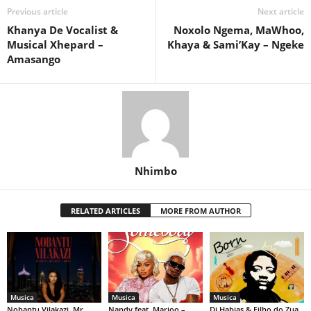
Previous article
Next article
Khanya De Vocalist &
Noxolo Ngema, MaWhoo,
Musical Xhepard –
Khaya & Sami’Kay – Ngeke
Amasango
Nhimbo
RELATED ARTICLES
MORE FROM AUTHOR
Musica
Musica
Musica
Nobantu Vilakazi, Mr
Nandy feat. Marioo –
Dj Habias & Filho do Zua