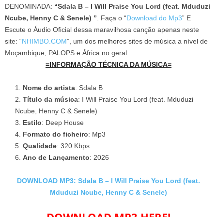
DENOMINADA:
“Sdala B – I Will Praise You Lord (feat. Mduduzi
Ncube, Henny C & Senele) ”
. Faça o “
Download do Mp3
” E
Escute o Áudio Oficial dessa maravilhosa canção apenas neste
site: “
NHIMBO.COM
”, um dos melhores sites de música a nível de
Moçambique, PALOPS e África no geral.
=INFORMAÇÃO TÉCNICA DA MÚSICA=
Nome do artista
: Sdala B
Título da música
: I Will Praise You Lord (feat. Mduduzi
Ncube, Henny C & Senele)
Estilo
: Deep House
Formato do ficheiro
: Mp3
Qualidade
: 320 Kbps
Ano de Lançamento
: 2026
DOWNLOAD MP3: Sdala B – I Will Praise You Lord (feat.
Mduduzi Ncube, Henny C & Senele)