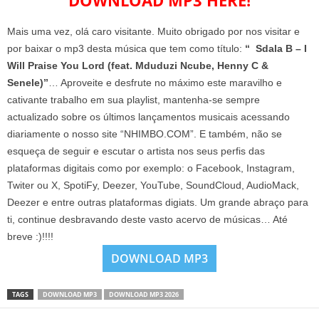
DOWNLOAD MP3 HERE!
Mais uma vez, olá caro visitante. Muito obrigado por nos visitar e
por baixar o mp3 desta música que tem como título:
“ Sdala B – I
Will Praise You Lord (feat. Mduduzi Ncube, Henny C &
Senele)”
… Aproveite e desfrute no máximo este maravilho e
cativante trabalho em sua playlist, mantenha-se sempre
actualizado sobre os últimos lançamentos musicais acessando
diariamente o nosso site “NHIMBO.COM”. E também, não se
esqueça de seguir e escutar o artista nos seus perfis das
plataformas digitais como por exemplo: o Facebook, Instagram,
Twiter ou X, SpotiFy, Deezer, YouTube, SoundCloud, AudioMack,
Deezer e entre outras plataformas digiats. Um grande abraço para
ti, continue desbravando deste vasto acervo de músicas… Até
breve :)!!!!
DOWNLOAD MP3
TAGS
DOWNLOAD MP3
DOWNLOAD MP3 2026