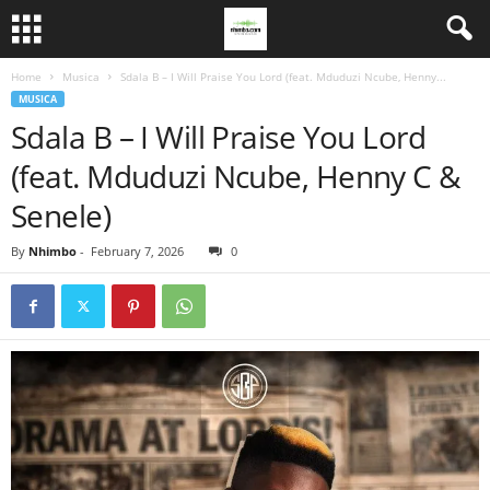
Home
Musica
Sdala B – I Will Praise You Lord (feat. Mduduzi Ncube, Henny...
MUSICA
Sdala B – I Will Praise You Lord
(feat. Mduduzi Ncube, Henny C &
Senele)
By
Nhimbo
-
February 7, 2026
0