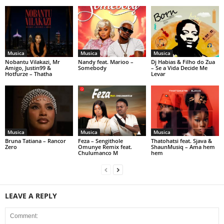
Musica
Musica
Musica
Nobantu Vilakazi, Mr
Nandy feat. Marioo –
Dj Habias & Filho do Zua
Amigo, Justin99 &
Somebody
– Se a Vida Decide Me
Hotfurze – Thatha
Levar
Musica
Musica
Musica
Bruna Tatiana – Rancor
Feza – Sengithole
Thatohatsi feat. Sjava &
Zero
Omunye Remix feat.
ShaunMusiq – Ama hem
Chulumanco M
hem
LEAVE A REPLY