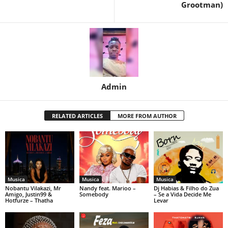
Grootman)
Admin
RELATED ARTICLES
MORE FROM AUTHOR
Musica
Musica
Musica
Nobantu Vilakazi, Mr
Nandy feat. Marioo –
Dj Habias & Filho do Zua
Amigo, Justin99 &
Somebody
– Se a Vida Decide Me
Hotfurze – Thatha
Levar