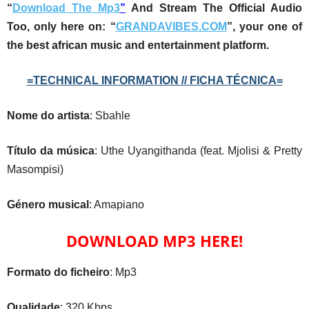
“
Download The Mp3
”
And Stream The Official Audio
Too, only here on: “
GRANDAVIBES.COM
”, your one of
the best african music and entertainment platform.
=TECHNICAL INFORMATION // FICHA TÉCNICA=
Nome do artista
: Sbahle
Título da música
: Uthe Uyangithanda (feat. Mjolisi & Pretty
Masompisi)
Género musical
: Amapiano
DOWNLOAD MP3 HERE!
Formato do ficheiro
: Mp3
Qualidade
: 320 Kbps