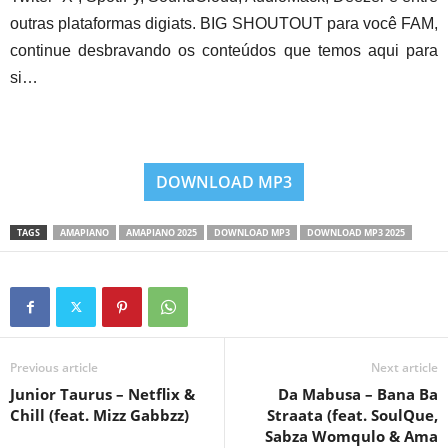
outras plataformas digiats. BIG SHOUTOUT para você FAM,
continue desbravando os conteúdos que temos aqui para
si…
DOWNLOAD MP3
TAGS
AMAPIANO
AMAPIANO 2025
DOWNLOAD MP3
DOWNLOAD MP3 2025
Previous article
Next article
Junior Taurus – Netflix &
Da Mabusa – Bana Ba
Chill (feat. Mizz Gabbzz)
Straata (feat. SoulQue,
Sabza Womqulo & Ama