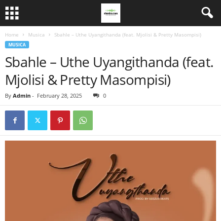
Home
Musica
Sbahle – Uthe Uyangithanda (feat. Mjolisi & Pretty Masompisi)
MUSICA
Sbahle – Uthe Uyangithanda (feat.
Mjolisi & Pretty Masompisi)
By
Admin
-
February 28, 2025
0