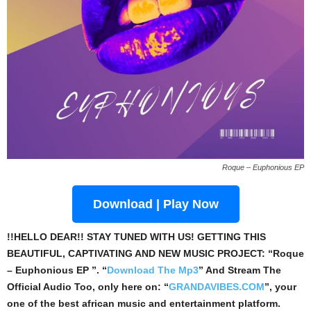
Roque – Euphonious EP
Download | Play Now
!!HELLO DEAR!! STAY TUNED WITH US! GETTING THIS
BEAUTIFUL, CAPTIVATING AND NEW MUSIC PROJECT: “Roque
– Euphonious EP ”. “
Download The Mp3
”
And Stream The
Official Audio Too, only here on: “
GRANDAVIBES.COM
”, your
one of the best african music and entertainment platform.