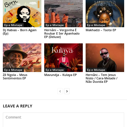
Ep e Mixtape
Ep e Mixtape
Ep e Mixtape
Dj Habias – Born Again
Hernâni – Vergonha É
Makhadzi – Tsotsi EP
(Ep)
Roubar E Ser Apanhado
EP (Deluxe)
Ep e Mixtape
Ep e Mixtape
Ep e Mixtape
Zé Ngola – Meus
Mavundja – Kulaya EP
Hernâni – Tem Jesus
Sentimentos EP
Nisto / Cara-Metade /
Não Duvida EP
LEAVE A REPLY