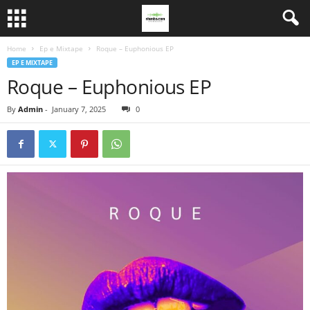
Home
Ep e Mixtape
Roque – Euphonious EP
EP E MIXTAPE
Roque – Euphonious EP
By
Admin
-
January 7, 2025
0